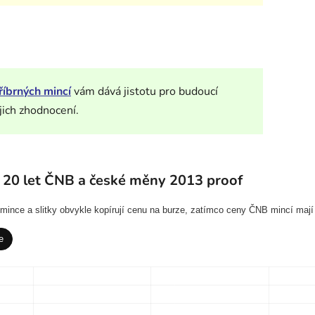
říbrných mincí
vám dává jistotu pro budoucí
jich zhodnocení.
 20 let ČNB a české měny 2013 proof
í mince a slitky obvykle kopírují cenu na burze, zatímco ceny ČNB mincí mají
e