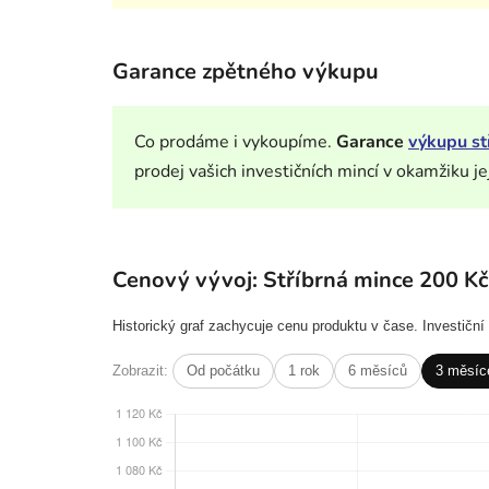
Garance zpětného výkupu
Co prodáme i vykoupíme.
Garance
výkupu st
prodej vašich investičních mincí v okamžiku je
Cenový vývoj: Stříbrná mince 200 Kč
Historický graf zachycuje cenu produktu v čase. Investičn
Zobrazit:
Od počátku
1 rok
6 měsíců
3 měsíc