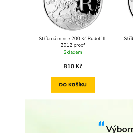
Stříbrná mince 200 Kč Rudolf II.
Stří
2012 proof
Skladem
810 Kč
DO KOŠÍKU
Výborn