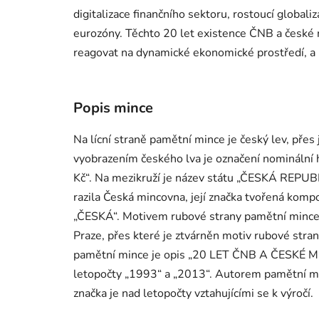
digitalizace finančního sektoru, rostoucí globali
eurozóny. Těchto 20 let existence ČNB a české 
reagovat na dynamické ekonomické prostředí, a 
Popis mince
Na lícní straně pamětní mince je český lev, přes
vyobrazením českého lva je označení nominální
Kč“. Na mezikruží je název státu „ČESKÁ REPUBL
razila Česká mincovna, její značka tvořená komp
„ČESKÁ“. Motivem rubové strany pamětní mince 
Praze, přes které je ztvárněn motiv rubové stra
pamětní mince je opis „20 LET ČNB A ČESKÉ MĚ
letopočty „1993“ a „2013“. Autorem pamětní mi
značka je nad letopočty vztahujícími se k výročí.