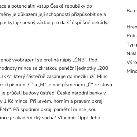
zace a potenciální vstup České republiky do
Bale
měny je důkazem její schopnosti přizpůsobit se a
poskytuje pevný základ pro další úspěšné dekády.
Hra
Rok 
Typ 
Nákl
 jehož vyobrazení se prolíná nápis „ČNB“. Pod
Výro
 hodnoty mince se zkratkou peněžní jednotky „200
Minc
IKA“, který částečně zasahuje do mezikruží. Minci
ozicí písmen „Č“ a „M“ je nad písmenem „Č“ ze slova
je průčelí budovy ústředí České národní banky v
ny 1 Kč mince. Při levém, horním a pravém okraji
NY“. Při spodním okraji pamětní mince jsou
nce je akademický sochař Vladimír Oppl. Jeho