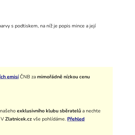
arvy s podtiskem, na níž je popis mince a její
ích emisí
ČNB za
mimořádně nízkou cenu
 našeho
exklusivního klubu sběratelů
a n
echte
. V
Zlatnicek.cz
vše pohlídáme.
Přehled