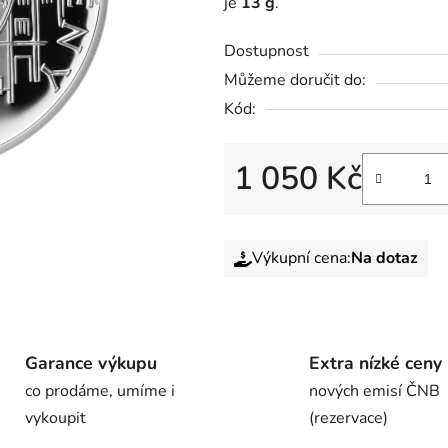
je
13 g
.
Dostupnost
Můžeme doručit do:
Kód:
1 050 Kč
Výkupní cena:
Na dotaz
Garance výkupu
Extra nízké ceny
co prodáme, umíme i
nových emisí ČNB
vykoupit
(rezervace)