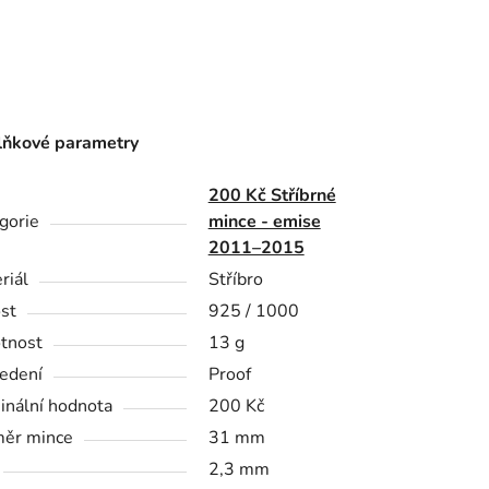
ňkové parametry
200 Kč Stříbrné
gorie
mince - emise
2011–2015
riál
Stříbro
st
925 / 1000
tnost
13 g
edení
Proof
nální hodnota
200 Kč
ěr mince
31 mm
2,3 mm