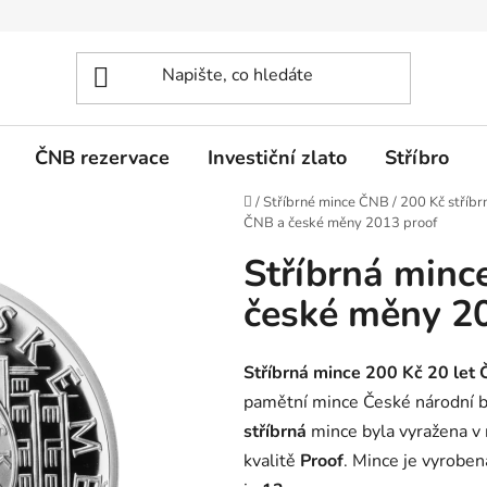
ČNB rezervace
Investiční zlato
Stříbro
Domů
/
Stříbrné mince ČNB
/
200 Kč stříbr
ČNB a české měny 2013 proof
Stříbrná minc
české měny 2
Stříbrná mince 200 Kč 20 let
pamětní mince České národní 
stříbrná
mince byla vyražena v
kvalitě
Proof
. Mince je vyroben