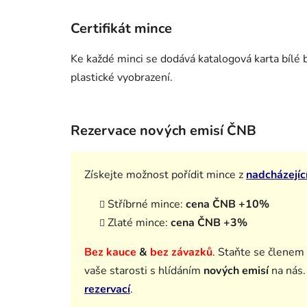
Certifikát mince
Ke každé minci se dodává katalogová karta bílé b
plastické vyobrazení.
Rezervace nových emisí ČNB
Získejte možnost pořídit mince z
nadcházejíc
Stříbrné mince:
cena ČNB +10%
Zlaté mince:
cena ČNB +3%
Bez kauce
&
bez závazků
.
Staňte se členem
vaše starosti s hlídáním
nových emisí
na nás
rezervací
.