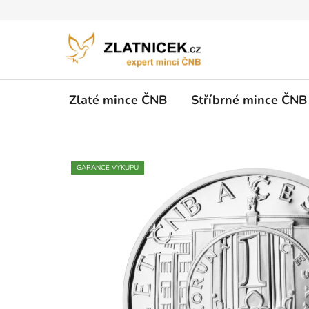
Přejít na obsah
Zlaté mince ČNB
Stříbrné mince ČNB
GARANCE VÝKUPU