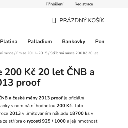
Přihlášení
Registrace
PRÁZDNÝ KOŠÍK
NÁKUPNÍ KOŠÍK
Platina
Palladium
Bankovky
Pomůcky
né mince
/
Emise 2011–2015
/
Stříbrná mince 200 Kč 20 let
e 200 Kč 20 let ČNB a
013 proof
 ČNB a české měny 2013 proof
je oficiální
banky s nominální hodnotou
200 Kč
. Tato
 roce
2013
v limitovaném nákladu
18700 ks
v
a ze stříbra o
ryzosti 925 / 1000
a její hmotnost