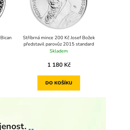
 Bican
Stříbrná mince 200 Kč Josef Božek
představil parovůz 2015 standard
Skladem
1 180 Kč
DO KOŠÍKU
jenost.