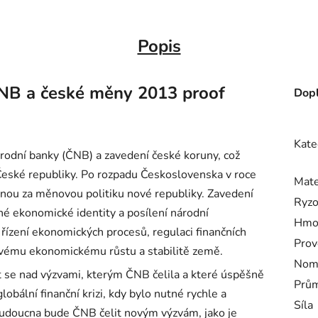
Popis
ČNB a české měny 2013 proof
Dopl
Kate
rodní banky (ČNB) a zavedení české koruny, což
České republiky. Po rozpadu Československa v roce
Mate
nou za měnovou politiku nové republiky. Zavedení
Ryzo
é ekonomické identity a posílení národní
Hmo
 řízení ekonomických procesů, regulaci finančních
Prov
lkovému ekonomickému růstu a stabilitě země.
Nomi
let se nad výzvami, kterým ČNB čelila a které úspěšně
Prům
obální finanční krizi, kdy bylo nutné rychle a
Síla
 budoucna bude ČNB čelit novým výzvám, jako je