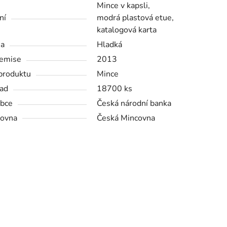
Mince v kapsli,
ní
modrá plastová etue,
katalogová karta
na
Hladká
emise
2013
produktu
Mince
ad
18700 ks
bce
Česká národní banka
ovna
Česká Mincovna