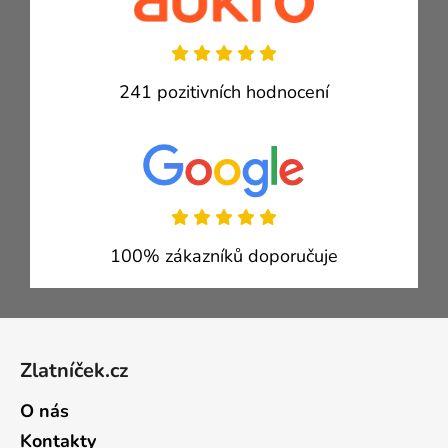
241 pozitivních hodnocení
100% zákazníků doporučuje
Zápatí
Zlatníček.cz
O nás
Kontakty