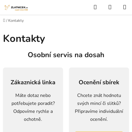
Přejít na obsah
Hledat
NÁKUP
Domů
/
Kontakty
Kontakty
Osobní servis na dosah
Zákaznická linka
Ocenění sbírek
Máte dotaz nebo
Chcete znát hodnotu
potřebujete poradit?
svých mincí či slitků?
Odpovíme rychle a
Připravíme individuální
ochotně.
ocenění.