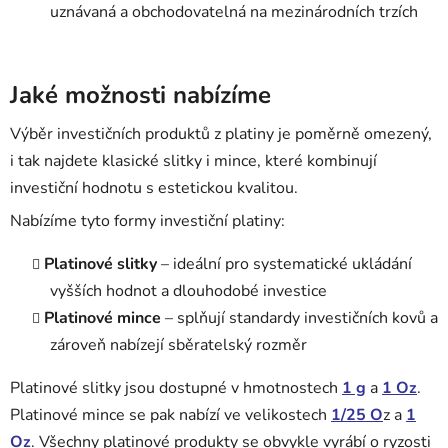
uznávaná a obchodovatelná na mezinárodních trzích
Jaké možnosti nabízíme
Výběr investičních produktů z platiny je poměrně omezený,
i tak najdete klasické slitky i mince, které kombinují
investiční hodnotu s estetickou kvalitou.
Nabízíme tyto formy investiční platiny:
Platinové slitky
– ideální pro systematické ukládání
vyšších hodnot a dlouhodobé investice
Platinové mince
– splňují standardy investičních kovů a
zároveň nabízejí sběratelský rozměr
Platinové slitky jsou dostupné v hmotnostech
1 g
a
1 O
z
.
Platinové mince se pak nabízí ve velikostech
1/25 O
z a
1
Oz
. Všechny platinové produkty se obvykle vyrábí o ryzosti