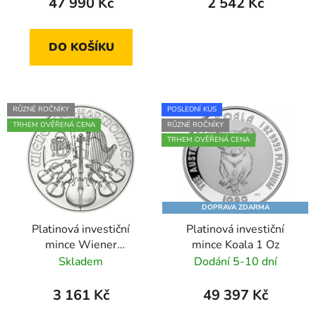
47 990 Kč
2 542 Kč
DO KOŠÍKU
RŮZNÉ ROČNÍKY
POSLEDNÍ KUS
TRHEM OVĚŘENÁ CENA
RŮZNÉ ROČNÍKY
TRHEM OVĚŘENÁ CENA
DOPRAVA ZDARMA
Platinová investiční
Platinová investiční
mince Wiener
mince Koala 1 Oz
Philharmoniker 1/25 Oz
Skladem
Dodání 5-10 dní
3 161 Kč
49 397 Kč