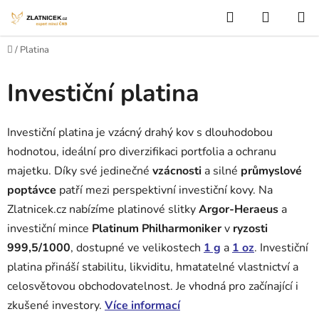
Přejít na obsah
Hledat
NÁKUP
Domů
/
Platina
Investiční platina
Investiční platina je vzácný drahý kov s dlouhodobou
hodnotou, ideální pro diverzifikaci portfolia a ochranu
majetku. Díky své jedinečné
vzácnosti
a silné
průmyslové
poptávce
patří mezi perspektivní investiční kovy. Na
Zlatnicek.cz nabízíme platinové slitky
Argor-Heraeus
a
investiční mince
Platinum Philharmoniker
v
ryzosti
999,5/1000
, dostupné ve velikostech
1 g
a
1 oz
. Investiční
platina přináší stabilitu, likviditu, hmatatelné vlastnictví a
celosvětovou obchodovatelnost. Je vhodná pro začínající i
zkušené investory.
Více informací