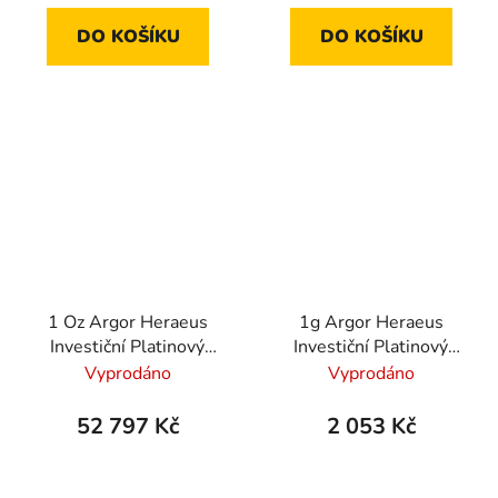
DO KOŠÍKU
DO KOŠÍKU
1 Oz Argor Heraeus
1g Argor Heraeus
Investiční Platinový
Investiční Platinový
slitek
slitek
Vyprodáno
Vyprodáno
52 797 Kč
2 053 Kč