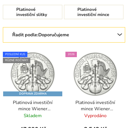
Platinové
Platinové
investiční slitky
investiční mince
Řazení produktů
Řadit podle:
Doporučujeme
Výpis produktů
POSLEDNÍ KUS
2026
RŮZNÉ ROČNÍKY
DOPRAVA ZDARMA
Platinová investiční
Platinová investiční
mince Wiener
mince Wiener
Philharmoniker 1 Oz
Philharmoniker 1/25 Oz
Skladem
Vyprodáno
2026