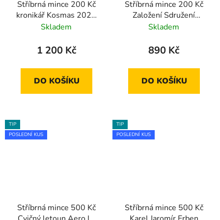
Stříbrná mince 200 Kč
Stříbrná mince 200 Kč
kronikář Kosmas 2025
Založení Sdružení
standard
českých umělců grafiků
Skladem
Skladem
Hollar 2017 proof
1 200 Kč
890 Kč
DO KOŠÍKU
DO KOŠÍKU
TIP
TIP
POSLEDNÍ KUS
POSLEDNÍ KUS
Stříbrná mince 500 Kč
Stříbrná mince 500 Kč
Cvičný letoun Aero L-
Karel Jaromír Erben