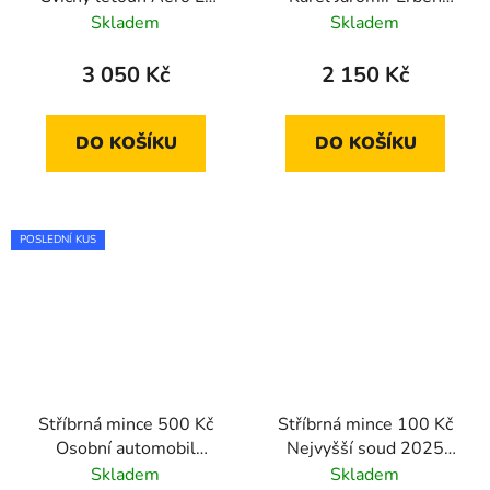
39 Albatros 2025 proof
2011 proof
Skladem
Skladem
3 050 Kč
2 150 Kč
DO KOŠÍKU
DO KOŠÍKU
POSLEDNÍ KUS
Stříbrná mince 500 Kč
Stříbrná mince 100 Kč
Osobní automobil
Nejvyšší soud 2025
Tatra 603 2023 proof
proof
Skladem
Skladem