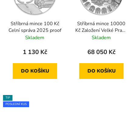
Stříbrná mince 100 Kč
Stříbrná mince 10000
Celní správa 2025 proof
Kč Založení Velké Prahy
2022 proof
Skladem
Skladem
1 130 Kč
68 050 Kč
DO KOŠÍKU
DO KOŠÍKU
TIP
POSLEDNÍ KUS