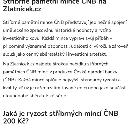
Stříbrné pamětní mince ČNB na
Zlatnicek.cz
Stříbrné pamětní mince ČNB představují jedinečné spojení
uměleckého zpracování, historické hodnoty a ryzího
investičního kovu. Každá mince vypráví svůj příběh –
připomíná významné osobnosti, události či výročí, a zároveň
slouží jako cenný sběratelský i investiční artefakt.
Na Zlatnicek.cz najdete širokou nabídku stříbrných
pamětních ČNB mincí z produkce České národní banky
(ČNB). Každá mince splňuje nejvyšší standardy ryzosti a
kvality, ať už je ražena v limitované edici nebo jako součást
dlouhodobé sběratelské série.
Jaká je ryzost stříbrných mincí ČNB
200 Kč?