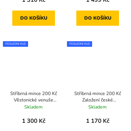
DO KOŠÍKU
DO KOŠÍKU
POSLEDNÍ KUS
POSLEDNÍ KUS
Stříbrná mince 200 Kč
Stříbrná mince 200 Kč
Věstonické venuše
Založení české
2025 standard
spořitelny Böhmische
Skladem
Skladem
Sparkasse 2025 proof
1 300 Kč
1 170 Kč