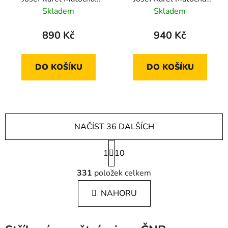
jmenován arcibiskupem
jmenován arcibiskupem
Skladem
Skladem
olomouckým 2023
olomouckým 2023
proof
standard
890 Kč
940 Kč
DO KOŠÍKU
DO KOŠÍKU
NAČÍST 36 DALŠÍCH
Stránkování
1
10
Ovládací prvky výpisu
331
položek celkem
NAHORU