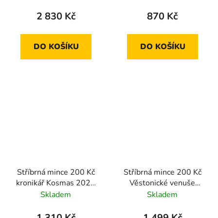
2 830 Kč
870 Kč
DO KOŠÍKU
DO KOŠÍKU
Stříbrná mince 200 Kč
Stříbrná mince 200 Kč
kronikář Kosmas 2025
Věstonické venuše
proof
2025 proof
Skladem
Skladem
1 310 Kč
1 499 Kč