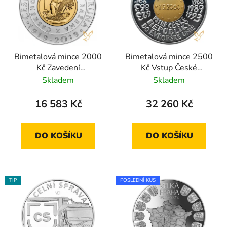
Bimetalová mince 2000
Bimetalová mince 2500
Kč Zavedení
Kč Vstup České
československé koruny
republiky do Evropské
Skladem
Skladem
2019 standard
unie 2004 proof
16 583 Kč
32 260 Kč
DO KOŠÍKU
DO KOŠÍKU
TIP
POSLEDNÍ KUS