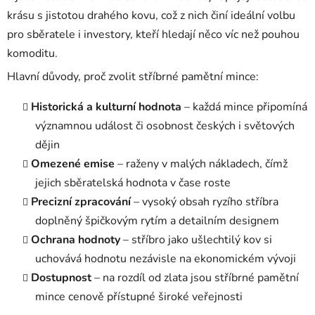
krásu s jistotou drahého kovu, což z nich činí ideální volbu
pro sběratele i investory, kteří hledají něco víc než pouhou
komoditu.
Hlavní důvody, proč zvolit stříbrné pamětní mince:
Historická a kulturní hodnota
– každá mince připomíná
významnou událost či osobnost českých i světových
dějin
Omezené emise
– raženy v malých nákladech, čímž
jejich sběratelská hodnota v čase roste
Precizní zpracování
– vysoký obsah ryzího stříbra
doplněný špičkovým rytím a detailním designem
Ochrana hodnoty
– stříbro jako ušlechtilý kov si
uchovává hodnotu nezávisle na ekonomickém vývoji
Dostupnost
– na rozdíl od zlata jsou stříbrné pamětní
mince cenově přístupné široké veřejnosti