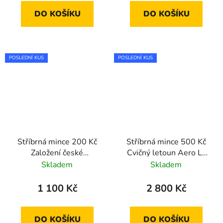
DO KOŠÍKU
DO KOŠÍKU
POSLEDNÍ KUS
POSLEDNÍ KUS
Stříbrná mince 200 Kč
Stříbrná mince 500 Kč
Založení české
Cvičný letoun Aero L-
spořitelny Böhmische
39 Albatros 2025
Skladem
Skladem
Sparkasse 2025
standard
standard
1 100 Kč
2 800 Kč
DO KOŠÍKU
DO KOŠÍKU