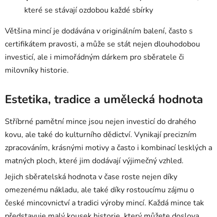
které se stávají ozdobou každé sbírky
Většina mincí je dodávána v originálním balení, často s
certifikátem pravosti, a může se stát nejen dlouhodobou
investicí, ale i mimořádným dárkem pro sběratele či
milovníky historie.
Estetika, tradice a umělecká hodnota
Stříbrné pamětní mince jsou nejen investicí do drahého
kovu, ale také do kulturního dědictví. Vynikají precizním
zpracováním, krásnými motivy a často i kombinací lesklých a
matných ploch, které jim dodávají výjimečný vzhled.
Jejich sběratelská hodnota v čase roste nejen díky
omezenému nákladu, ale také díky rostoucímu zájmu o
české mincovnictví a tradici výroby mincí. Každá mince tak
představuje malý kousek historie, který můžete doslova