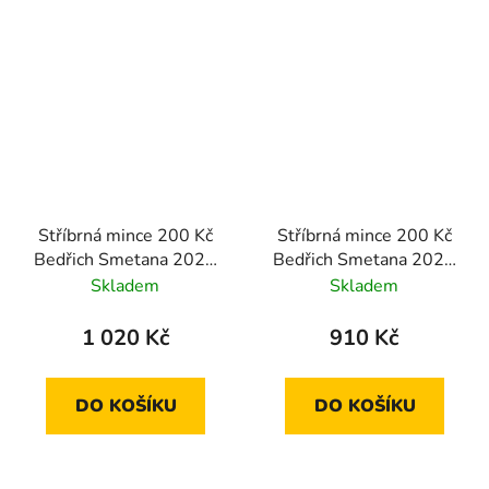
Stříbrná mince 200 Kč
Stříbrná mince 200 Kč
Bedřich Smetana 2024
Bedřich Smetana 2024
proof
standard
Skladem
Skladem
1 020 Kč
910 Kč
DO KOŠÍKU
DO KOŠÍKU