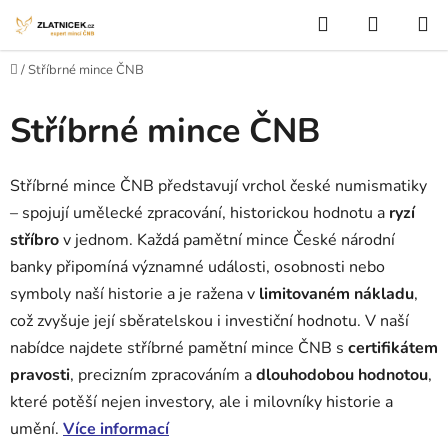
Přejít na obsah
Hledat
NÁKUP
Domů
/
Stříbrné mince ČNB
Stříbrné mince ČNB
Stříbrné mince ČNB představují vrchol české numismatiky
– spojují umělecké zpracování, historickou hodnotu a
ryzí
stříbro
v jednom. Každá pamětní mince České národní
banky připomíná významné události, osobnosti nebo
symboly naší historie a je ražena v
limitovaném nákladu
,
což zvyšuje její sběratelskou i investiční hodnotu. V naší
nabídce najdete stříbrné pamětní mince ČNB s
certifikátem
pravosti
, precizním zpracováním a
dlouhodobou hodnotou
,
které potěší nejen investory, ale i milovníky historie a
umění.
Více informací