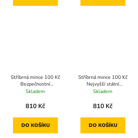
Stříbrná mince 100 Kč
Stříbrná mince 100 Kč
Bezpečnostní
Nejvyšší státní
informační služba 2024
zastupitelství 2024
Skladem
Skladem
proof
proof
810 Kč
810 Kč
DO KOŠÍKU
DO KOŠÍKU