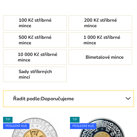
100 Kč stříbrné
200 Kč stříbrné
mince
mince
500 Kč stříbrné
1 000 Kč stříbrné
mince
mince
10 000 Kč stříbrné
Bimetalové mince
mince
Sady stříbrných
mincí
Řazení produktů
Řadit podle:
Doporučujeme
Výpis produktů
TIP
TIP
POSLEDNÍ KUS
POSLEDNÍ KUS