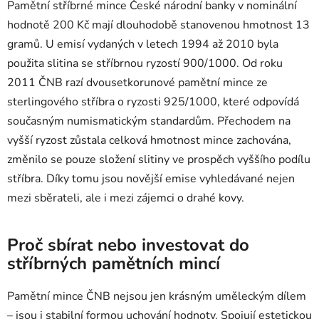
Pamětní stříbrné mince České národní banky v nominální
hodnotě 200 Kč mají dlouhodobě stanovenou hmotnost 13
gramů. U emisí vydaných v letech 1994 až 2010 byla
použita slitina se stříbrnou ryzostí 900/1000. Od roku
2011 ČNB razí dvousetkorunové pamětní mince ze
sterlingového stříbra o ryzosti 925/1000, které odpovídá
současným numismatickým standardům. Přechodem na
vyšší ryzost zůstala celková hmotnost mince zachována,
změnilo se pouze složení slitiny ve prospěch vyššího podílu
stříbra. Díky tomu jsou novější emise vyhledávané nejen
mezi sběrateli, ale i mezi zájemci o drahé kovy.
Proč sbírat nebo investovat do
stříbrných pamětních mincí
Pamětní mince ČNB nejsou jen krásným uměleckým dílem
– jsou i stabilní formou uchování hodnoty. Spojují estetickou