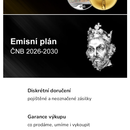
Diskrétní doručení
pojištěné a neoznačené zásilky
Garance výkupu
co prodáme, umíme i vykoupit