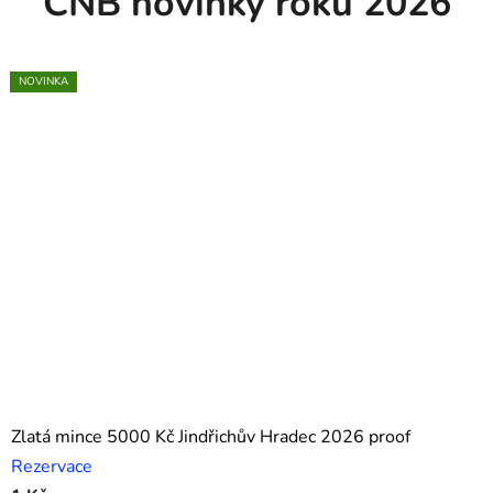
ČNB novinky roku 2026
NOVINKA
NOVINKA
Zlatá mince 5000 Kč Jindřichův Hradec 2026 proof
Rezervace