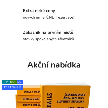
Extra nízké ceny
nových emisí ČNB (rezervace)
Zákazník na prvním místě
stovky spokojených zákazníků
Akční nabídka
NOVINKA
NOVINKA
CENOVÝ HIT
CENOVÝ HIT
CENOVÝ HIT
AKCE
POSLEDNÍ KUS
POSLEDNÍ KUS
NOVINKA
TIP
TIP
TIP
POSLEDNÍ KUS
POSLEDNÍ KUS
POSLEDNÍ KUS
POSLEDNÍ KUS
POSLEDNÍ KUS
POSLEDNÍ KUS