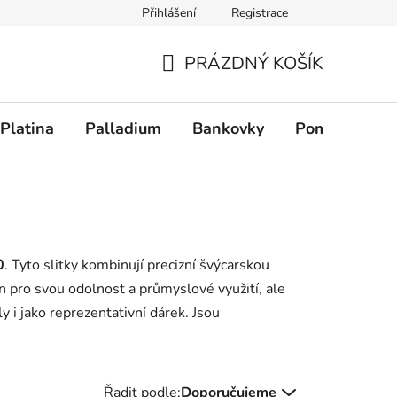
Přihlášení
Registrace
PRÁZDNÝ KOŠÍK
NÁKUPNÍ KOŠÍK
Platina
Palladium
Bankovky
Pomůcky
0
. Tyto slitky kombinují precizní švýcarskou
en pro svou odolnost a průmyslové využití, ale
y i jako reprezentativní dárek. Jsou
Řazení produktů
Řadit podle:
Doporučujeme