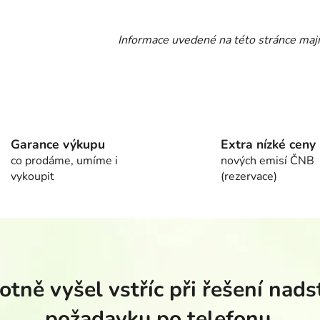
Informace uvedené na této stránce mají
Garance výkupu
Extra nízké ceny
co prodáme, umíme i
nových emisí ČNB
vykoupit
(rezervace)
tně vyšel vstříc při řešení nad
požadavku po telefonu.