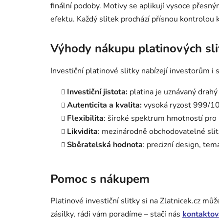
finální podoby. Motivy se aplikují vysoce přesn
efektu. Každý slitek prochází přísnou kontrolou
Výhody nákupu platinových sli
Investiční platinové slitky nabízejí investorům 
Investiční jistota:
platina je uznávaný drahý
Autenticita a kvalita:
vysoká ryzost 999/1000
Flexibilita
: široké spektrum hmotností pro 
Likvidita
: mezinárodně obchodovatelné sli
Sběratelská hodnota
: precizní design, tem
Pomoc s nákupem
Platinové investiční slitky si na Zlatnicek.cz 
zásilky, rádi vám poradíme – stačí nás
kontaktov