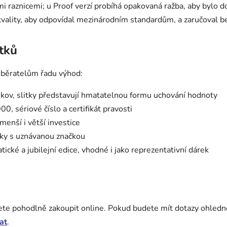
ými raznicemi; u Proof verzí probíhá opakovaná ražba, aby bylo 
 kvality, aby odpovídal mezinárodním standardům, a zaručoval 
tků
i sběratelům řadu výhod:
 kov, slitky představují hmatatelnou formu uchování hodnoty
, sériové číslo a certifikát pravosti
menší i větší investice
tky s uznávanou značkou
atické a jubilejní edice, vhodné i jako reprezentativní dárek
můžete pohodlně zakoupit online. Pokud budete mít dotazy ohledn
at
.