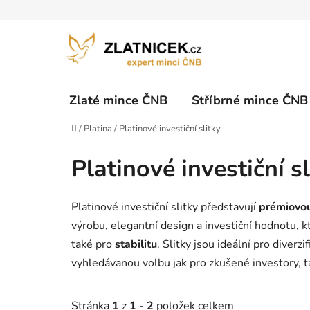
Přejít na obsah
Zlaté mince ČNB
Stříbrné mince ČNB
Domů
/
Platina
/
Platinové investiční slitky
Platinové investiční sl
Platinové investiční slitky představují
prémiovou
výrobu, elegantní design a investiční hodnotu, k
také pro
stabilitu
. Slitky jsou ideální pro diverzif
vyhledávanou volbu jak pro zkušené investory, t
Stránka
1
z
1
-
2
položek celkem