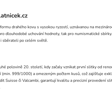
Ovládací prvky výpisu
latnicek.cz
ní formu drahého kovu s vysokou ryzostí, uznávanou na mezinárod
 pro dlouhodobé uchování hodnoty, tak pro numismatické sbírk
 i sběrateli po celém světě.
ruhé polovině 20. století, kdy začaly vznikat první slitky od r
í (min. 999/1000) a omezeným počtem kusů, což zajišťuje exkl
 Suisse či Valcambi, garantují kvalitu a precizní provedení slit
.