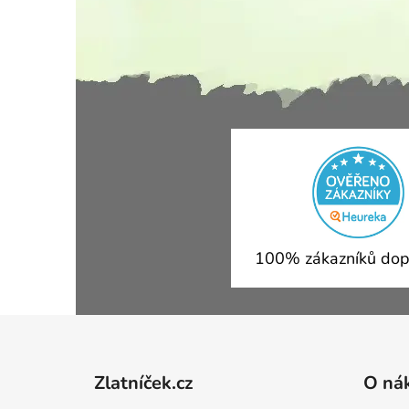
100% zákazníků dop
Zápatí
Zlatníček.cz
O ná