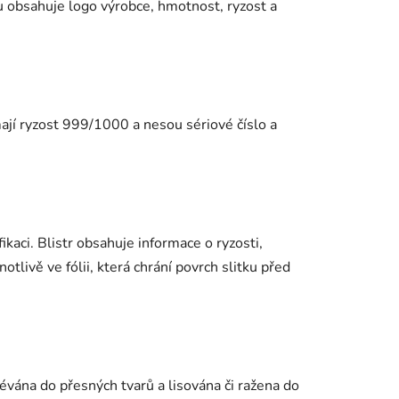
tku obsahuje logo výrobce, hmotnost, ryzost a
mají ryzost 999/1000 a nesou sériové číslo a
kaci. Blistr obsahuje informace o ryzosti,
otlivě ve fólii, která chrání povrch slitku před
lévána do přesných tvarů a lisována či ražena do