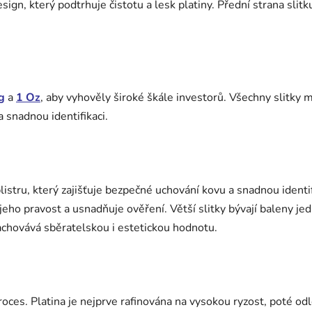
esign, který podtrhuje čistotu a lesk platiny. Přední strana sli
g
a
1 Oz
, aby vyhověly široké škále investorů. Všechny slitky 
a snadnou identifikaci.
istru, který zajišťuje bezpečné uchování kovu a snadnou identifi
jeho pravost a usnadňuje ověření. Větší slitky bývají baleny jedn
chovává sběratelskou i estetickou hodnotu.
roces. Platina je nejprve rafinována na vysokou ryzost, poté od