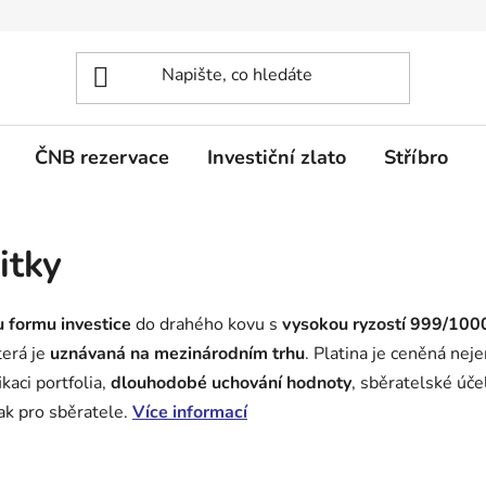
ČNB rezervace
Investiční zlato
Stříbro
itky
 formu investice
do drahého kovu s
vysokou ryzostí 999/100
terá je
uznávaná na mezinárodním trhu
. Platina je ceněná nej
ikaci portfolia,
dlouhodobé uchování hodnoty
, sběratelské účel
ak pro sběratele.
Více informací