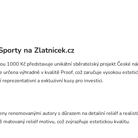
Ovládací prvky výpisu
porty na Zlatnicek.cz
ou 1000 Kč představuje unikátní sběratelský projekt České nár
určena výhradně v kvalitě Proof, což zaručuje vysokou estetic
reprezentativní a exkluzivní kusy pro investici.
ny renomovanými autory s důrazem na detailní reliéf a realist
ě matovaný reliéf motivu, což zvýrazňuje estetickou kvalitu.