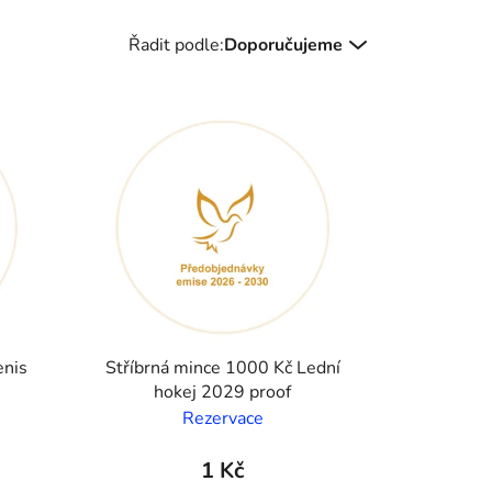
Řazení produktů
Řadit podle:
Doporučujeme
enis
Stříbrná mince 1000 Kč Lední
hokej 2029 proof
Rezervace
1 Kč