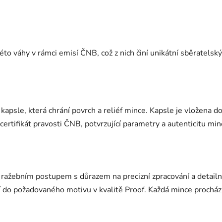
této váhy v rámci emisí ČNB, což z nich činí unikátní sběratelsk
apsle, která chrání povrch a reliéf mince. Kapsle je vložena d
certifikát pravosti ČNB, potvrzující parametry a autenticitu mi
ražebním postupem s důrazem na precizní zpracování a detailní 
jí do požadovaného motivu v kvalitě Proof. Každá mince procház