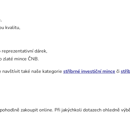
,
ou kvalitu,
o reprezentativní dárek,
bo zlaté mince ČNB.
e navštívit také naše kategorie
stříbrné investiční mince
či
stří
pohodlně zakoupit online. Při jakýchkoli dotazech ohledně výbě