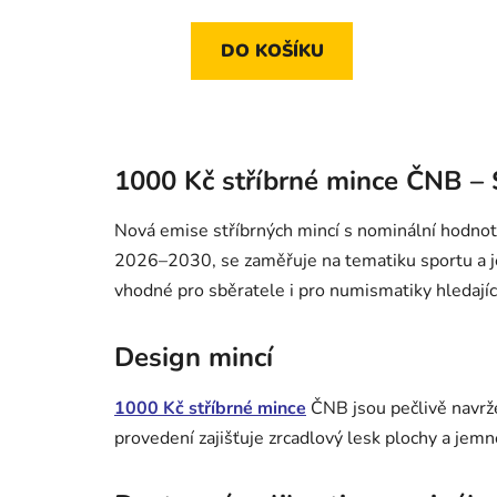
DO KOŠÍKU
1000 Kč stříbrné mince ČNB – S
Nová emise stříbrných mincí s nominální hodnot
2026–2030, se zaměřuje na tematiku sportu a je 
vhodné pro sběratele i pro numismatiky hledající 
Design mincí
1000 Kč stříbrné mince
ČNB jsou pečlivě navrže
provedení zajišťuje zrcadlový lesk plochy a jemn