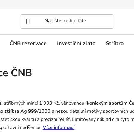
ČNB rezervace
Investiční zlato
Stříbro
nce ČNB
si stříbrných mincí 1 000 Kč, věnovanou
ikonickým sportům Če
ího stříbra Ag 999/1000
a nesou detailní motivy sportovních udá
tetickou kvalitu a precizní reliéf. Limitovaný náklad činí tyto
sportovní nadšence.
Více informací