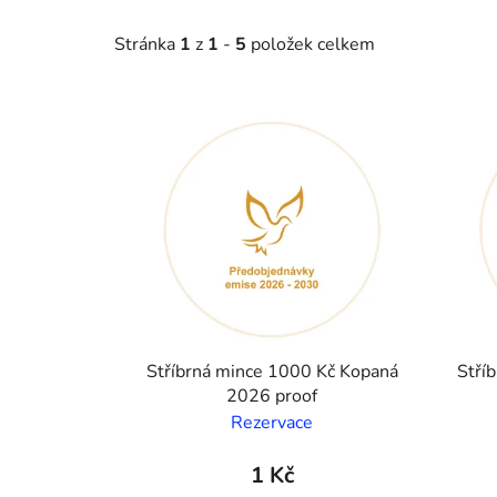
Stránka
1
z
1
-
5
položek celkem
Výpis produktů
Stříbrná mince 1000 Kč Kopaná
Stří
2026 proof
Rezervace
1 Kč