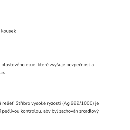
ý kousek
o plastového etue, které zvyšuje bezpečnost a
nce.
reliéf. Stříbro vysoké ryzosti (Ag 999/1000) je
í pečlivou kontrolou, aby byl zachován zrcadlový