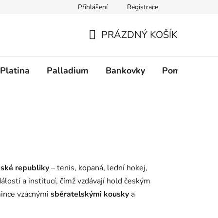
Přihlášení
Registrace
PRÁZDNÝ KOŠÍK
NÁKUPNÍ KOŠÍK
Platina
Palladium
Bankovky
Pomůcky
ské republiky
– tenis, kopaná, lední hokej,
lostí a institucí, čímž vzdávají hold českým
 mince vzácnými
sběratelskými kousky
a