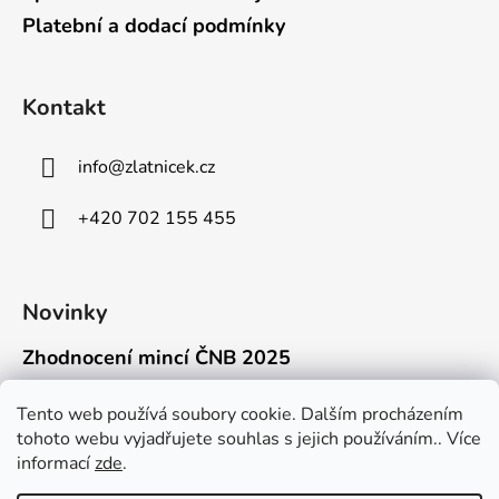
Platební a dodací podmínky
Kontakt
info
@
zlatnicek.cz
+420 702 155 455
Novinky
Zhodnocení mincí ČNB 2025
18.11.2025
Připravili jsme pro vás jednoduchý a př...
Tento web používá soubory cookie. Dalším procházením
tohoto webu vyjadřujete souhlas s jejich používáním.. Více
Mýty o přepravě zlatých mincí mimo EU
informací
zde
.
16.9.2025
Kdo někdy držel v ruce zlatou minci Wie...