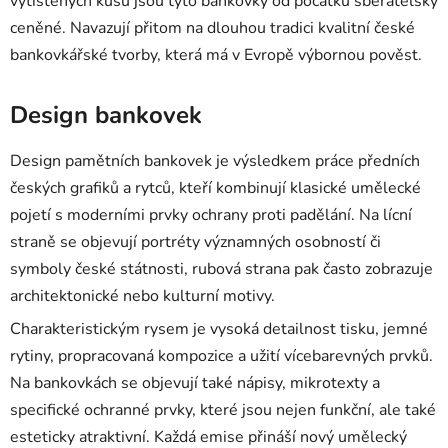
vytištěných kusů jsou tyto bankovky od počátku sběratelsky
ceněné. Navazují přitom na dlouhou tradici kvalitní české
bankovkářské tvorby, která má v Evropě výbornou pověst.
Design bankovek
Design pamětních bankovek je výsledkem práce předních
českých grafiků a rytců, kteří kombinují klasické umělecké
pojetí s moderními prvky ochrany proti padělání. Na lícní
straně se objevují portréty významných osobností či
symboly české státnosti, rubová strana pak často zobrazuje
architektonické nebo kulturní motivy.
Charakteristickým rysem je vysoká detailnost tisku, jemné
rytiny, propracovaná kompozice a užití vícebarevných prvků.
Na bankovkách se objevují také nápisy, mikrotexty a
specifické ochranné prvky, které jsou nejen funkční, ale také
esteticky atraktivní. Každá emise přináší nový umělecký