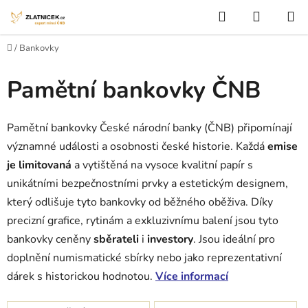
Přejít na obsah
Hledat
NÁKUP
Domů
/
Bankovky
Pamětní bankovky ČNB
Pamětní bankovky České národní banky (ČNB) připomínají
významné události a osobnosti české historie. Každá
emise
je limitovaná
a vytištěná na vysoce kvalitní papír s
unikátními bezpečnostními prvky a estetickým designem,
který odlišuje tyto bankovky od běžného oběživa. Díky
precizní grafice, rytinám a exkluzivnímu balení jsou tyto
bankovky ceněny
sběrateli
i
investory
. Jsou ideální pro
doplnění numismatické sbírky nebo jako reprezentativní
dárek s historickou hodnotou.
Více informací