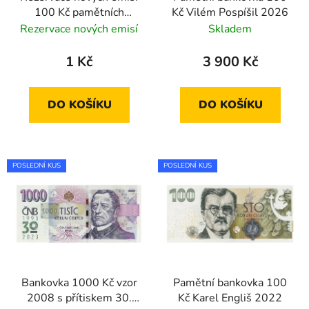
100 Kč pamětních
Kč Vilém Pospíšil 2026
bankovek ČNB
Rezervace nových emisí
Skladem
1 Kč
3 900 Kč
DO KOŠÍKU
DO KOŠÍKU
POSLEDNÍ KUS
POSLEDNÍ KUS
Bankovka 1000 Kč vzor
Pamětní bankovka 100
2008 s přítiskem 30.
Kč Karel Engliš 2022