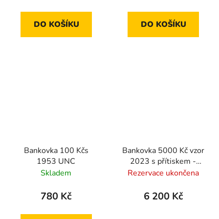
DO KOŠÍKU
DO KOŠÍKU
Bankovka 100 Kčs
Bankovka 5000 Kč vzor
1953 UNC
2023 s přítiskem -
zahájení činnosti Národní 
Skladem
Rezervace ukončena
2026
780 Kč
6 200 Kč