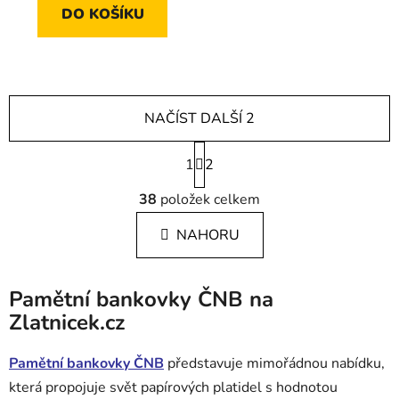
DO KOŠÍKU
NAČÍST DALŠÍ 2
Stránkování
1
2
Ovládací prvky výpisu
38
položek celkem
NAHORU
Pamětní bankovky ČNB na
Zlatnicek.cz
Pamětní bankovky ČNB
představuje mimořádnou nabídku,
která propojuje svět papírových platidel s hodnotou