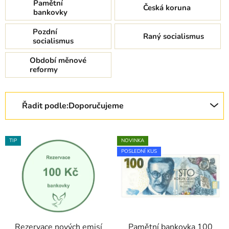
Pamětní
Česká koruna
bankovky
Pozdní
Raný socialismus
socialismus
Období měnové
reformy
Řazení produktů
Řadit podle:
Doporučujeme
Výpis produktů
TIP
NOVINKA
POSLEDNÍ KUS
Rezervace nových emisí
Pamětní bankovka 100