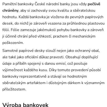
Pamětní bankovky České národní banky jsou vždy
pečlivě
chráněny
, aby si zachovaly svou kvalitu a sběratelskou
hodnotu. Každá bankovka je vložena do pevných papírových
desek, do nichž je zároveň vsazena za průhlednou plastovou
fólii. Fólie zamezuje jakémukoli pohybu bankovky a zároveň
ji účinně chrání před vlhkostí, prachem či mechanickým
poškozením.
Samotné papírové desky slouží nejen jako ochranný obal,
ale také jako oficiální důkaz pravosti. Obsahují doplňující
údaje a příběh spojený s danou emisí, což posiluje
výjimečnost každého kusu. Díky tomuto provedení působí
bankovky reprezentativně a stávají se hodnotným
sběratelským artefaktem i důstojným dárkem k významným
příležitostem.
Výroba bankovek