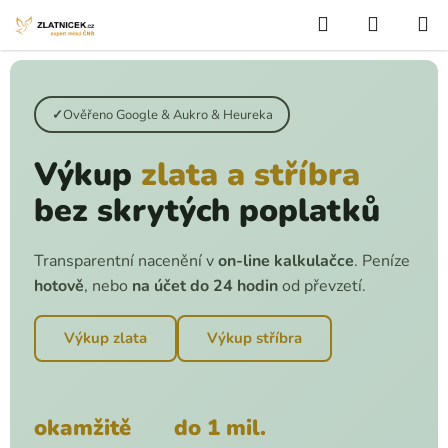
Přejít na obsah
Hledat
NÁKUP
Ověřeno Google & Aukro & Heureka
Výkup
zlata a stříbra
bez skrytých poplatků
Transparentní nacenění v
on-line kalkulačce
. Peníze
hotově
, nebo
na účet do 24 hodin
od převzetí.
Výkup zlata
Výkup stříbra
okamžitě
do 1 mil.