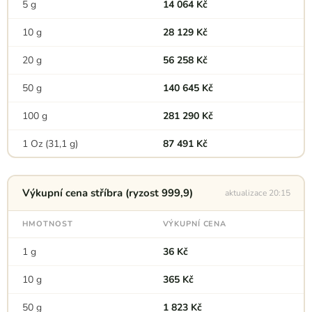
5 g
14 064 Kč
10 g
28 129 Kč
20 g
56 258 Kč
50 g
140 645 Kč
100 g
281 290 Kč
1 Oz (31,1 g)
87 491 Kč
Výkupní cena stříbra (ryzost 999,9)
aktualizace 20:15
HMOTNOST
VÝKUPNÍ CENA
1 g
36 Kč
10 g
365 Kč
50 g
1 823 Kč