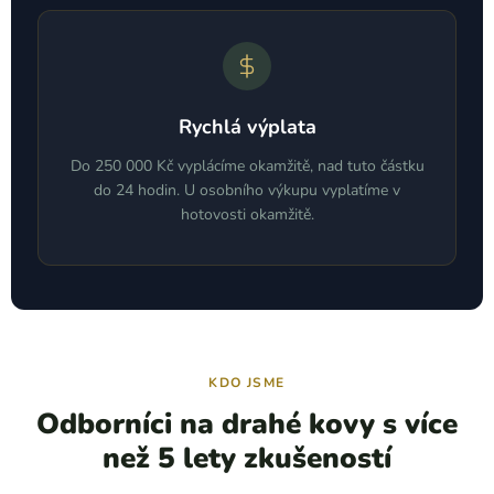
Rychlá výplata
Do 250 000 Kč vyplácíme okamžitě, nad tuto částku
do 24 hodin. U osobního výkupu vyplatíme v
hotovosti okamžitě.
KDO JSME
Odborníci na drahé kovy s více
než 5 lety zkušeností