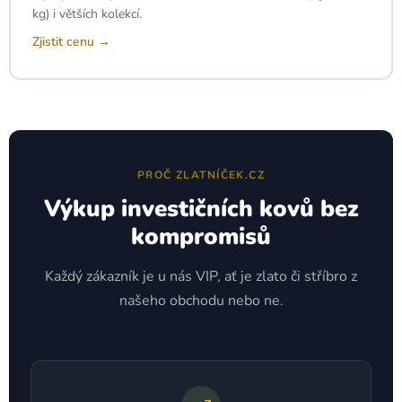
kg) i větších kolekcí.
Zjistit cenu →
PROČ ZLATNÍČEK.CZ
Výkup investičních kovů bez
kompromisů
Každý zákazník je u nás VIP, ať je zlato či stříbro z
našeho obchodu nebo ne.