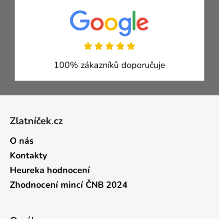
100% zákazníků doporučuje
Zápatí
Zlatníček.cz
O nás
Kontakty
Heureka hodnocení
Zhodnocení mincí ČNB 2024