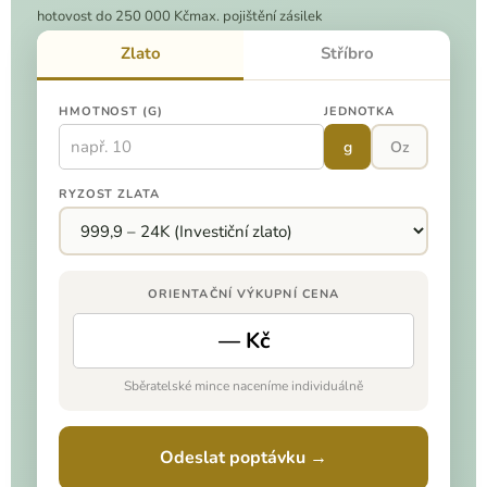
hotovost do 250 000 Kč
max. pojištění zásilek
Zlato
Stříbro
HMOTNOST (G)
JEDNOTKA
g
Oz
RYZOST ZLATA
ORIENTAČNÍ VÝKUPNÍ CENA
— Kč
Sběratelské mince naceníme individuálně
Odeslat poptávku →