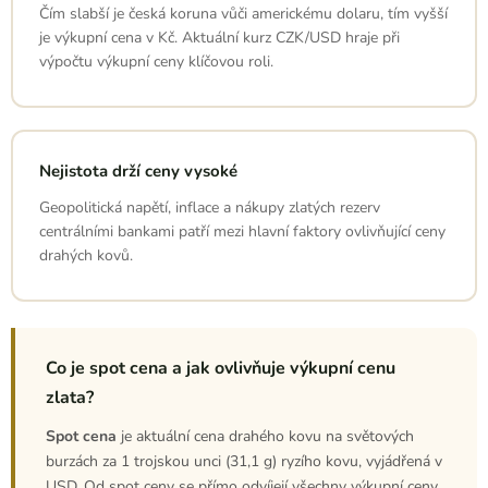
Čím slabší je česká koruna vůči americkému dolaru, tím vyšší
je výkupní cena v Kč. Aktuální kurz CZK/USD hraje při
výpočtu výkupní ceny klíčovou roli.
Nejistota drží ceny vysoké
Geopolitická napětí, inflace a nákupy zlatých rezerv
centrálními bankami patří mezi hlavní faktory ovlivňující ceny
drahých kovů.
Co je spot cena a jak ovlivňuje výkupní cenu
zlata?
Spot cena
je aktuální cena drahého kovu na světových
burzách za 1 trojskou unci (31,1 g) ryzího kovu, vyjádřená v
USD. Od spot ceny se přímo odvíjejí všechny výkupní ceny