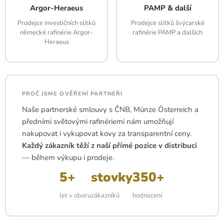
Argor-Heraeus
PAMP & další
Prodejce investičních slitků
Prodejce slitků švýcarské
německé rafinérie Argor-
rafinérie PAMP a dalších
Heraeus
PROČ JSME OVĚŘENÍ PARTNEŘI
Naše partnerské smlouvy s ČNB, Münze Österreich a
předními světovými rafinériemi nám umožňují
nakupovat i vykupovat kovy za transparentní ceny.
Každý zákazník těží z naší přímé pozice v distribuci
— během výkupu i prodeje.
5+
stovky
350+
let v oboru
zákazníků
hodnocení