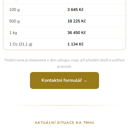
100 g
3 645 Kč
500 g
18 225 Kč
1 kg
36 450 Kč
1 Oz (31,1 g)
1 134 Kč
Finální cena je stanovena v den výkupu, resp. při předání zboží a ověření
pravosti.
Kontaktní formulář →
AKTUÁLNÍ SITUACE NA TRHU