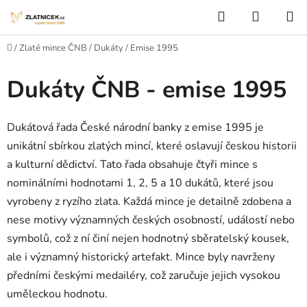
Přejít na obsah
Hledat
NÁKUP
Domů
/
Zlaté mince ČNB
/
Dukáty
/
Emise 1995
Dukáty ČNB - emise 1995
Dukátová řada České národní banky z emise 1995 je
unikátní sbírkou zlatých mincí, které oslavují českou historii
a kulturní dědictví. Tato řada obsahuje čtyři mince s
nominálními hodnotami 1, 2, 5 a 10 dukátů, které jsou
vyrobeny z ryzího zlata. Každá mince je detailně zdobena a
nese motivy významných českých osobností, událostí nebo
symbolů, což z ní činí nejen hodnotný sběratelský kousek,
ale i významný historický artefakt. Mince byly navrženy
předními českými medailéry, což zaručuje jejich vysokou
uměleckou hodnotu.