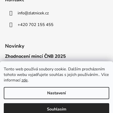
info
@
zlatnicek.cz
+420 702 155 455
Novinky
Zhodnocení mincí ČNB 2025
18.11.2025
Připravili jsme pro vás jednoduchý a př...
Tento web používá soubory cookie. Dalším procházením
tohoto webu vyjadřujete souhlas s jejich používáním.. Více
Mýty o přepravě zlatých mincí mimo EU
informací
zde
.
16.9.2025
Kdo někdy držel v ruce zlatou minci Wie...
Nastavení
Souhlasím
Vytvořil Shoptet