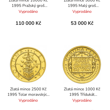
Zlatá mince 10000 Kč
Zlatá mince 5000 Kč
1995 Pražský groš
1995 Malý groš
standard
standard
Vyprodáno
Vyprodáno
110 000 Kč
53 000 Kč
Zlatá mince 2500 Kč
Zlatá mince 1000 Kč
1995 Tolar moravských
1995 Třídukát
stavů standard
slezských stavů
Vyprodáno
Vyprodáno
standard