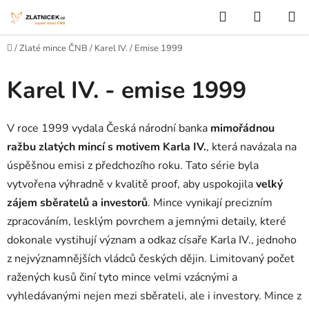
Přejít na obsah
Hledat
NÁKUP
Domů
/
Zlaté mince ČNB
/
Karel IV.
/
Emise 1999
Karel IV. - emise 1999
V roce 1999 vydala Česká národní banka
mimořádnou
ražbu zlatých mincí s motivem Karla IV.
, která navázala na
úspěšnou emisi z předchozího roku. Tato série byla
vytvořena výhradně v kvalitě proof, aby uspokojila
velký
zájem sběratelů a investorů
. Mince vynikají precizním
zpracováním, lesklým povrchem a jemnými detaily, které
dokonale vystihují význam a odkaz císaře Karla IV., jednoho
z nejvýznamnějších vládců českých dějin. Limitovaný počet
ražených kusů činí tyto mince velmi vzácnými a
vyhledávanými nejen mezi sběrateli, ale i investory. Mince z