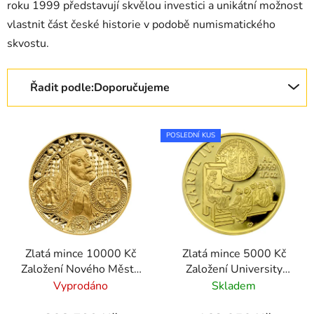
roku 1999 představují skvělou investici a unikátní možnost
vlastnit část české historie v podobě numismatického
skvostu.
Řazení produktů
Řadit podle:
Doporučujeme
Výpis produktů
POSLEDNÍ KUS
Zlatá mince 10000 Kč
Zlatá mince 5000 Kč
Založení Nového Města
Založení University
pražského 1999 proof
Karlovy 1999 proof
Vyprodáno
Skladem