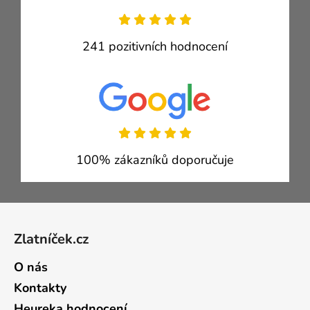
241 pozitivních hodnocení
100% zákazníků doporučuje
Zápatí
Zlatníček.cz
O nás
Kontakty
Heureka hodnocení