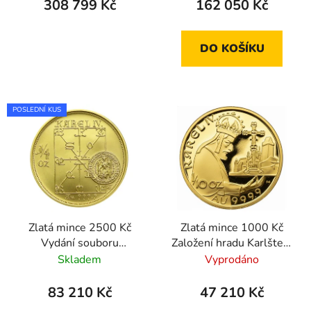
308 799 Kč
162 050 Kč
DO KOŠÍKU
POSLEDNÍ KUS
Zlatá mince 2500 Kč
Zlatá mince 1000 Kč
Vydání souboru
Založení hradu Karlštejn
právních dokumentů
1999 proof
Skladem
Vyprodáno
Koruny České 1999
proof
83 210 Kč
47 210 Kč