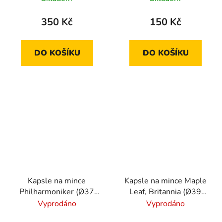
350 Kč
150 Kč
DO KOŠÍKU
DO KOŠÍKU
Kapsle na mince
Kapsle na mince Maple
Philharmoniker (Ø37
Leaf, Britannia (Ø39
mm) 10 ks
mm) 10 ks
Vyprodáno
Vyprodáno