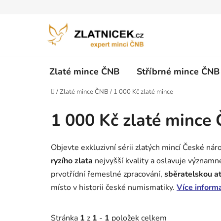
Přejít na obsah
Zlaté mince ČNB
Stříbrné mince ČNB
Domů
/
Zlaté mince ČNB
/
1 000 Kč zlaté mince
1 000 Kč zlaté mince
Objevte exkluzivní sérii zlatých mincí České ná
ryzího zlata
nejvyšší kvality a oslavuje významné
prvotřídní řemeslné zpracování,
sběratelskou at
místo v historii české numismatiky.
Více inform
Stránka
1
z
1
-
1
položek celkem