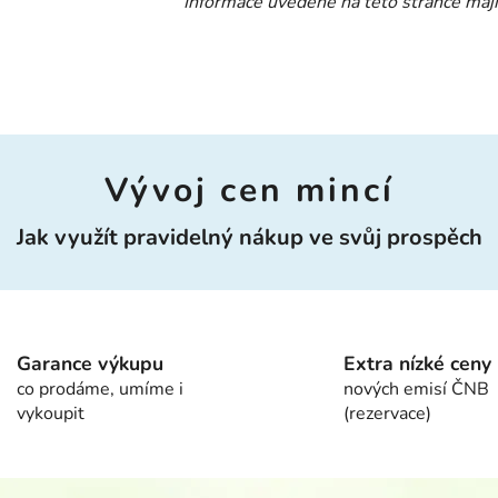
Informace uvedené na této stránce mají
Vývoj cen mincí
Jak využít pravidelný nákup ve svůj prospěch
Garance výkupu
Extra nízké ceny
co prodáme, umíme i
nových emisí ČNB
vykoupit
(rezervace)