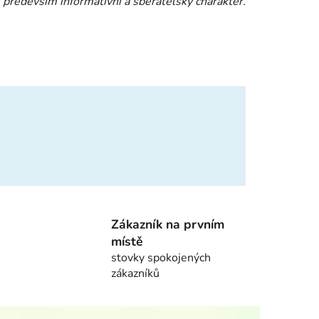
 především informativní a sběratelský charakter.
Zákazník na prvním
místě
stovky spokojených
zákazníků