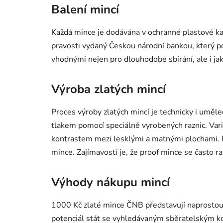
Balení mincí
Každá mince je dodávána v ochranné plastové kaps
pravosti vydaný Českou národní bankou, který po
vhodnými nejen pro dlouhodobé sbírání, ale i jak
Výroba zlatých mincí
Proces výroby zlatých mincí je technicky i uměle
tlakem pomocí speciálně vyrobených raznic. Var
kontrastem mezi lesklými a matnými plochami. Ka
mince. Zajímavostí je, že proof mince se často r
Výhody nákupu mincí
1000 Kč zlaté mince ČNB představují naprostou 
potenciál stát se vyhledávaným sběratelským k