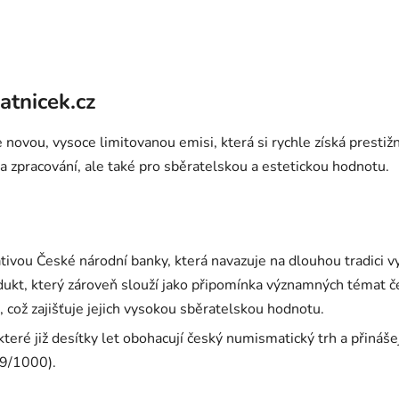
Ovládací prvky výpisu
atnicek.cz
novou, vysoce limitovanou emisi, která si rychle získá presti
 zpracování, ale také pro sběratelskou a estetickou hodnotu.
iativou České národní banky, která navazuje na dlouhou tradici
dukt, který zároveň slouží jako připomínka významných témat čes
ož zajišťuje jejich vysokou sběratelskou hodnotu.
teré již desítky let obohacují český numismatický trh a přinášej
9/1000).