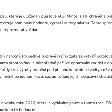
li, která je uložena v plastové etui. Mince je tak chráněna pře
tvrzuje nominální hodnotu, ryzost i autory návrhu. Tento způso
o reprezentativní dar.
cky náročný. Po pečlivé přípravě ryzího zlata se vytváří poloto
ianta proof vyžaduje mimořádně pečlivé opracování razidel a o
ždý krok výroby probíhá pod přísnou kontrolou kvality, což za
azí ručně po jednom kuse, což umocňuje jejich exkluzivní charakt
novinku roku 2026, která je vydávána pouze v tomto roce. Díky
ouskem i v budoucnu.