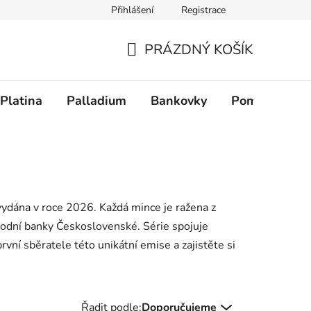
Přihlášení
Registrace
PRÁZDNÝ KOŠÍK
NÁKUPNÍ KOŠÍK
Platina
Palladium
Bankovky
Pomůcky
vydána v roce 2026. Každá mince je ražena z
árodní banky Československé. Série spojuje
první sběratele této unikátní emise a zajistěte si
Řazení produktů
Řadit podle:
Doporučujeme