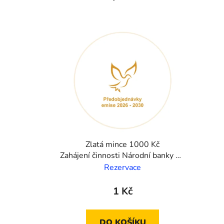
Výpis produktů
Zlatá mince 1000 Kč
Zahájení činnosti Národní banky Českosloven
2026 proof
Rezervace
1 Kč
DO KOŠÍKU