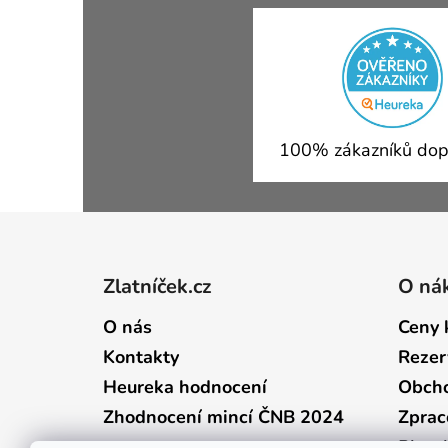
100% zákazníků dop
Zápatí
Zlatníček.cz
O ná
O nás
Ceny 
Kontakty
Rezer
Heureka hodnocení
Obcho
Zhodnocení mincí ČNB 2024
Zprac
Plate