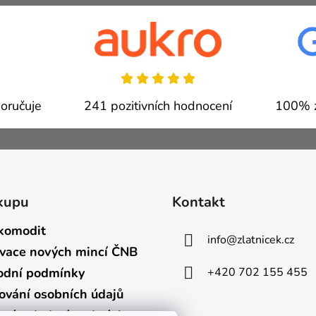
oručuje
241 pozitivních hodnocení
100% z
kupu
Kontakt
komodit
info
@
zlatnicek.cz
vace nových mincí ČNB
+420 702 155 455
dní podmínky
ování osobních údajů
bní a dodací podmínky