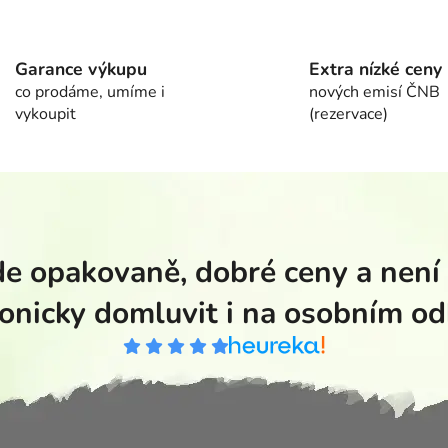
Ovládací prvky výpisu
Garance výkupu
Extra nízké ceny
co prodáme, umíme i
nových emisí ČNB
vykoupit
(rezervace)
de opakovaně, dobré ceny a není
fonicky domluvit i na osobním od