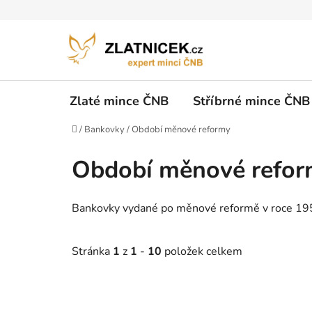
Přejít na obsah
Zlaté mince ČNB
Stříbrné mince ČNB
Domů
/
Bankovky
/
Období měnové reformy
Období měnové refor
Bankovky vydané po měnové reformě v roce 1953
Stránka
1
z
1
-
10
položek celkem
Výpis produktů