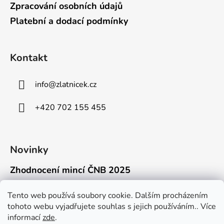
Zpracování osobních údajů
Platební a dodací podmínky
Kontakt
info
@
zlatnicek.cz
+420 702 155 455
Novinky
Zhodnocení mincí ČNB 2025
18.11.2025
Připravili jsme pro vás jednoduchý a př...
Tento web používá soubory cookie. Dalším procházením
tohoto webu vyjadřujete souhlas s jejich používáním.. Více
Mýty o přepravě zlatých mincí mimo EU
informací
zde
.