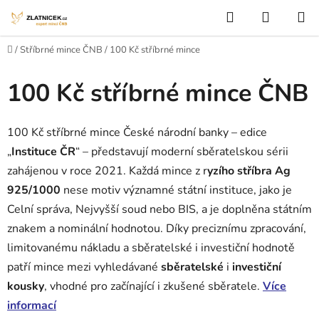
Přejít na obsah
Hledat
NÁKUP
Domů
/
Stříbrné mince ČNB
/
100 Kč stříbrné mince
100 Kč stříbrné mince ČNB
100 Kč stříbrné mince České národní banky – edice
„
Instituce ČR
“ – představují moderní sběratelskou sérii
zahájenou v roce 2021. Každá mince z r
yzího stříbra Ag
925/1000
nese motiv významné státní instituce, jako je
Celní správa, Nejvyšší soud nebo BIS, a je doplněna státním
znakem a nominální hodnotou. Díky preciznímu zpracování,
limitovanému nákladu a sběratelské i investiční hodnotě
patří mince mezi vyhledávané
sběratelské
i
investiční
kousky
, vhodné pro začínající i zkušené sběratele.
Více
informací