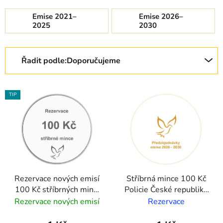
Emise 2021–
Emise 2026–
2025
2030
Řazení produktů
Řadit podle:
Doporučujeme
Výpis produktů
TIP
Rezervace nových emisí
Stříbrná mince 100 Kč
100 Kč stříbrných mincí
Policie České republiky
ČNB
2026 proof
Rezervace nových emisí
Rezervace