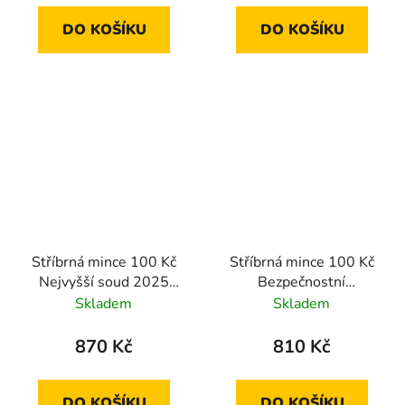
DO KOŠÍKU
DO KOŠÍKU
Stříbrná mince 100 Kč
Stříbrná mince 100 Kč
Nejvyšší soud 2025
Bezpečnostní
proof
informační služba 2024
Skladem
Skladem
proof
870 Kč
810 Kč
DO KOŠÍKU
DO KOŠÍKU