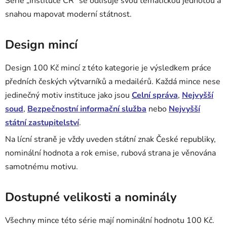
Série „Instituce ČR“ se odlišuje svou tematickou jednotou a
snahou mapovat moderní státnost.
Design mincí
Design 100 Kč mincí z této kategorie je výsledkem práce
předních českých výtvarníků a medailérů. Každá mince nese
jedinečný motiv instituce jako jsou
Celní správa
,
Nejvyšší
soud
,
Bezpečnostní informační služba
nebo
Nejvyšší
státní zastupitelství
.
Na lícní straně je vždy uveden státní znak České republiky,
nominální hodnota a rok emise, rubová strana je věnována
samotnému motivu.
Dostupné velikosti a nominály
Všechny mince této série mají nominální hodnotu 100 Kč.