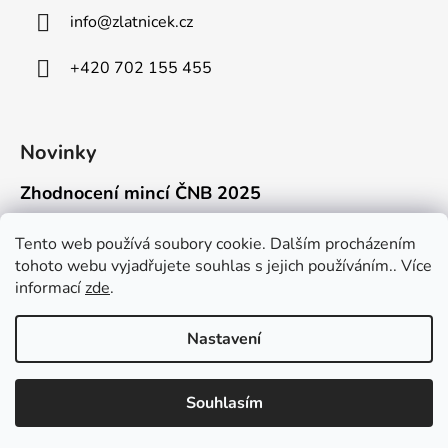
info
@
zlatnicek.cz
+420 702 155 455
Novinky
Zhodnocení mincí ČNB 2025
18.11.2025
Připravili jsme pro vás jednoduchý a př...
Tento web používá soubory cookie. Dalším procházením
tohoto webu vyjadřujete souhlas s jejich používáním.. Více
Mýty o přepravě zlatých mincí mimo EU
informací
zde
.
16.9.2025
Kdo někdy držel v ruce zlatou minci Wie...
Nastavení
Souhlasím
Vytvořil Shoptet
Copyright 2026
Zlatnicek.cz
. Všechna práva vyhrazena.