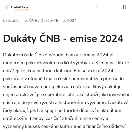
Přejít na obsah
Hledat
NÁKUP
Domů
/
Zlaté mince ČNB
/
Dukáty
/
Emise 2024
Dukáty ČNB - emise 2024
Dukátová řada České národní banky z emise 2024 je
moderním pokračováním tradiční výroby zlatých mincí, které
odrážejí českou historii a kulturu. Emise z roku 2024
pokračuje v dlouhé tradici české numismatiky a přináší do
současnosti novou perspektivu a estetiku. Nový dukát je
nejen atraktivní pro sběratele, ale také slouží jako investiční
nástroje díky své ryzosti a historickému významu. Dukátové
řady ukazují, jak lze spojit historické dědictví s aktuálními
uměleckými trendy, což činí z každé mince cenný a
významný kousek českého kulturního a finančního dědictví.