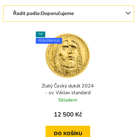
Řazení produktů
Řadit podle:
Doporučujeme
Výpis produktů
TIP
POSLEDNÍ KUS
Zlatý Český dukát 2024
- sv. Václav standard
Skladem
12 500 Kč
DO KOŠÍKU