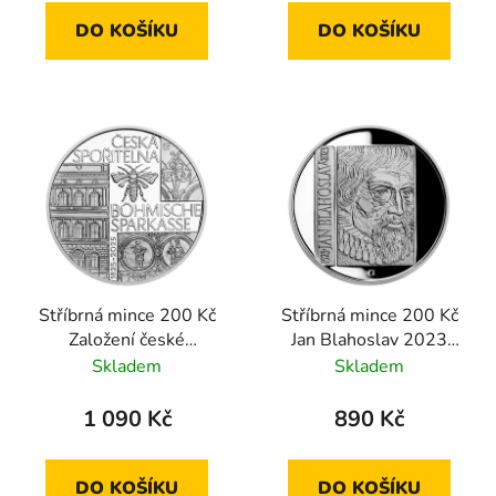
DO KOŠÍKU
DO KOŠÍKU
Stříbrná mince 200 Kč
Stříbrná mince 200 Kč
Založení české
Jan Blahoslav 2023
spořitelny Böhmische
proof
Skladem
Skladem
Sparkasse 2025 proof
1 090 Kč
890 Kč
DO KOŠÍKU
DO KOŠÍKU