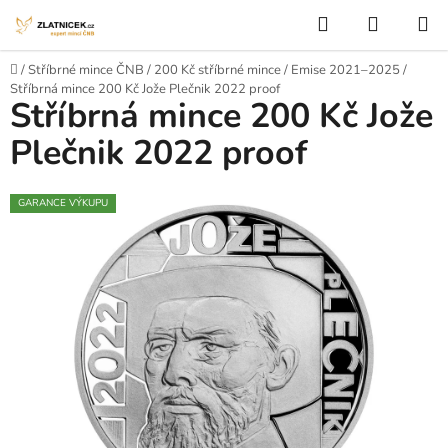
Přejít na obsah
Hledat
NÁKUP
Domů
/
Stříbrné mince ČNB
/
200 Kč stříbrné mince
/
Emise 2021–2025
/
Stříbrná mince 200 Kč Jože Plečnik 2022 proof
Stříbrná mince 200 Kč Jože
Plečnik 2022 proof
GARANCE VÝKUPU