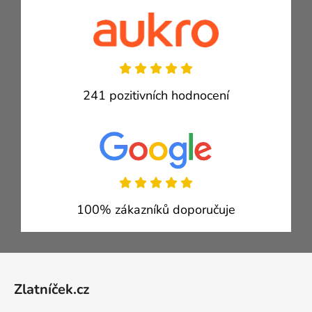
241 pozitivních hodnocení
100% zákazníků doporučuje
Zápatí
Zlatníček.cz