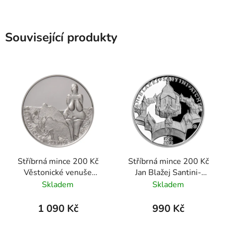
Související produkty
Stříbrná mince 200 Kč
Stříbrná mince 200 Kč
Věstonické venuše
Jan Blažej Santini-
2025 proof
Aichel 2023 proof
Skladem
Skladem
1 090 Kč
990 Kč