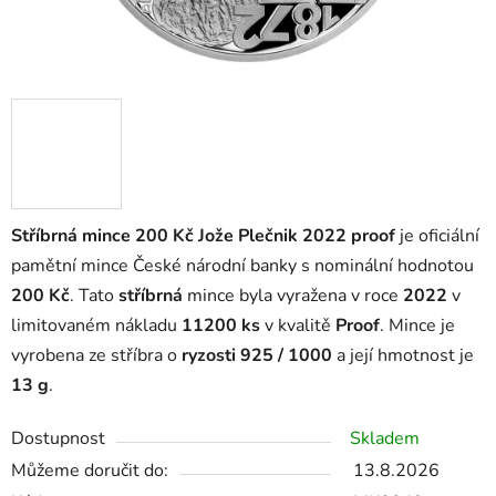
Stříbrná mince 200 Kč Jože Plečnik 2022 proof
je oficiální
pamětní mince České národní banky s nominální hodnotou
200 Kč
. Tato
stříbrná
mince byla vyražena v roce
2022
v
limitovaném nákladu
11200 ks
v kvalitě
Proof
. Mince je
vyrobena ze stříbra o
ryzosti 925 / 1000
a její hmotnost je
13 g
.
Dostupnost
Skladem
Můžeme doručit do:
13.8.2026