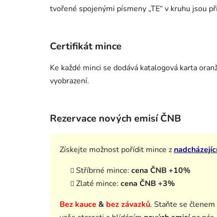
tvořené spojenými písmeny „TE“ v kruhu jsou př
Certifikát mince
Ke každé minci se dodává katalogová karta oranžo
vyobrazení.
Rezervace nových emisí ČNB
Získejte možnost pořídit mince z
nadcházejíc
Stříbrné mince:
cena ČNB +10%
Zlaté mince:
cena ČNB +3%
Bez kauce
&
bez závazků
.
Staňte se členem