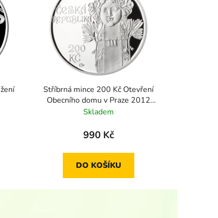
ožení
Stříbrná mince 200 Kč Otevření
Obecního domu v Praze 2012
proof
Skladem
990 Kč
DO KOŠÍKU