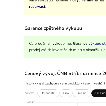
vaše starosti s hlídáním
nových emisí
na nás
rezervací
.
Garance zpětného výkupu
Co prodáme i vykoupíme.
Garance
výkupu st
prodej vašich investičních mincí v okamžiku je
Cenový vývoj: ČNB Stříbrná mince 2
Historický graf zachycuje cenu produktu v čase. Investičn
Zobrazit:
Od počátku
1 rok
6 měsíců
3 měsíc