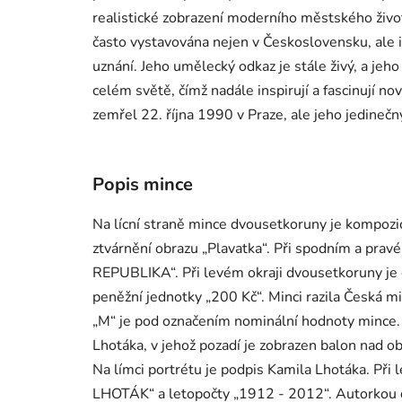
realistické zobrazení moderního městského život
často vystavována nejen v Československu, ale i
uznání. Jeho umělecký odkaz je stále živý, a jeho
celém světě, čímž nadále inspirují a fascinují 
zemřel 22. října 1990 v Praze, ale jeho jedinečný
Popis mince
Na lícní straně mince dvousetkoruny je kompozi
ztvárnění obrazu „Plavatka“. Při spodním a pra
REPUBLIKA“. Při levém okraji dvousetkoruny je
peněžní jednotky „200 Kč“. Minci razila Česká mi
„M“ je pod označením nominální hodnoty mince.
Lhotáka, v jehož pozadí je zobrazen balon nad o
Na límci portrétu je podpis Kamila Lhotáka. Při
LHOTÁK“ a letopočty „1912 - 2012“. Autorkou dvo