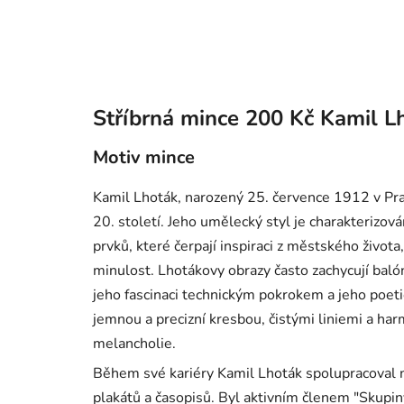
Stříbrná mince 200 Kč Kamil L
Motiv mince
Kamil Lhoták, narozený 25. července 1912 v Pra
20. století. Jeho umělecký styl je charakterizová
prvků, které čerpají inspiraci z městského život
minulost. Lhotákovy obrazy často zachycují balóny
jeho fascinaci technickým pokrokem a jeho poet
jemnou a precizní kresbou, čistými liniemi a har
melancholie.
Během své kariéry Kamil Lhoták spolupracoval na
plakátů a časopisů. Byl aktivním členem "Skupi