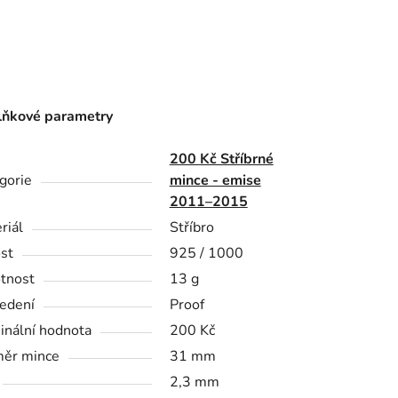
ňkové parametry
200 Kč Stříbrné
gorie
mince - emise
2011–2015
riál
Stříbro
st
925 / 1000
tnost
13 g
edení
Proof
nální hodnota
200 Kč
ěr mince
31 mm
2,3 mm