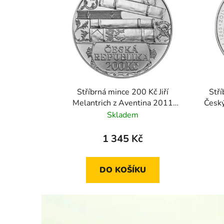
Stříbrná mince 200 Kč Jiří
Stří
Melantrich z Aventina 2011
Český
standard
Skladem
1 345 Kč
DO KOŠÍKU