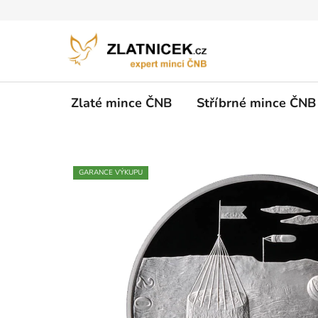
Přejít na obsah
Zlaté mince ČNB
Stříbrné mince ČNB
GARANCE VÝKUPU