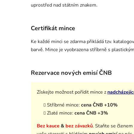
uprostřed nad státním znakem.
Certifikát mince
Ke každé minci se zdarma přikládá tzv. katalog
barvě. Mince je vyobrazena stříbrně s plastickým
Rezervace nových emisí ČNB
Získejte možnost pořídit mince z
nadcházejíc
Stříbrné mince:
cena ČNB +10%
Zlaté mince:
cena ČNB +3%
Bez kauce
&
bez závazků
.
Staňte se členem
vaše starosti s hlídáním
nových emisí
na nás