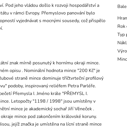
tví. Pod jeho vládou došlo k rozvoji hospodářství a
Bale
 státu v rámci Evropy. Přemyslovo panování bylo
Hra
hopností vyjednávat s mocnými sousedy, což přispělo
Rok 
í.
Typ 
Nákl
Výro
Minc
státní znak mírně posunutý k hornímu okraji mince.
ém opisu . Nominální hodnota mince "200 Kč" je
bové straně mince dominuje tříčtvrteční profilový
avu" podoby, inspirovaný reliéfem Petra Parléře.
 pečetí Přemysla I. Jméno krále "PŘEMYSL I.
ince. Letopočty "1198 / 1998" jsou umístěny v
tní mince je akademický sochař Jiří Věneček .
o okraje mince pod zakončením královské koruny.
ou, jejíž značka je umístěna na lícní straně mince