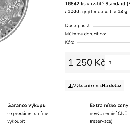
16842 ks
v kvalitě
Standard (B
/ 1000
a její hmotnost je
13 g
.
Dostupnost
Můžeme doručit do:
Kód:
1 250 Kč
Výkupní cena:
Na dotaz
Garance výkupu
Extra nízké ceny
co prodáme, umíme i
nových emisí ČNB
vykoupit
(rezervace)