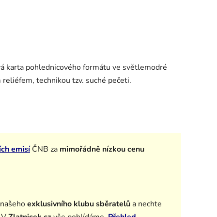
ová karta pohlednicového formátu ve světlemodré
 reliéfem, technikou tzv. suché pečeti.
ích emisí
ČNB za
mimořádně nízkou cenu
 našeho
exklusivního klubu sběratelů
a n
echte
. V
Zlatnicek.cz
vše pohlídáme.
Přehled