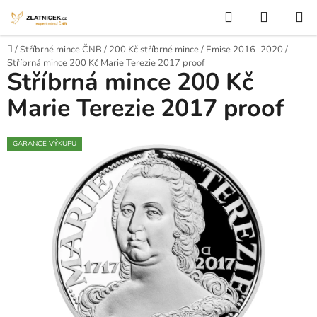
Přejít na obsah
Hledat
NÁKUP
Domů
/
Stříbrné mince ČNB
/
200 Kč stříbrné mince
/
Emise 2016–2020
/
Stříbrná mince 200 Kč Marie Terezie 2017 proof
Stříbrná mince 200 Kč
Marie Terezie 2017 proof
GARANCE VÝKUPU