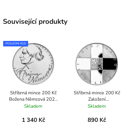
Související produkty
POSLEDNÍ KUS
Stříbrná mince 200 Kč
Stříbrná mince 200 Kč
Božena Němcová 2020
Založení
standard
Československého
Skladem
Skladem
červeného kříže 2019
proof
1 340 Kč
890 Kč