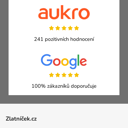
241 pozitivních hodnocení
100% zákazníků doporučuje
Zápatí
Zlatníček.cz