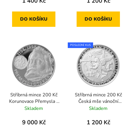
1 400 Kč
1 200 Kč
DO KOŠÍKU
DO KOŠÍKU
POSLEDNÍ KUS
Stříbrná mince 200 Kč
Stříbrná mince 200 Kč
Korunovace Přemysla I.
Česká mše vánoční
Otakara českým králem
Jakuba Jana Ryby 1996
Skladem
Skladem
1998 proof
standard
9 000 Kč
1 200 Kč