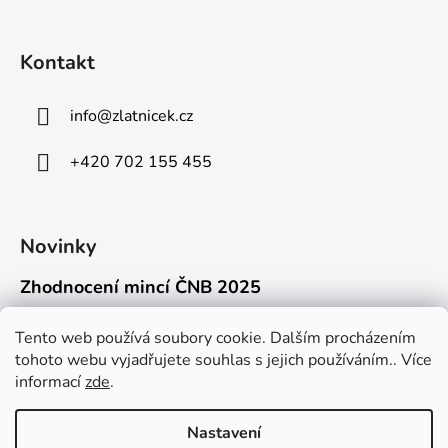
Kontakt
info
@
zlatnicek.cz
+420 702 155 455
Novinky
Zhodnocení mincí ČNB 2025
18.11.2025
Připravili jsme pro vás jednoduchý a př...
Tento web používá soubory cookie. Dalším procházením
tohoto webu vyjadřujete souhlas s jejich používáním.. Více
Mýty o přepravě zlatých mincí mimo EU
informací
zde
.
16.9.2025
Kdo někdy držel v ruce zlatou minci Wie...
Nastavení