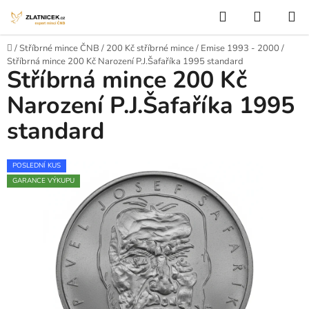
Přejít na obsah
Hledat
NÁKUP
Domů
/
Stříbrné mince ČNB
/
200 Kč stříbrné mince
/
Emise 1993 - 2000
/
Stříbrná mince 200 Kč Narození P.J.Šafaříka 1995 standard
Stříbrná mince 200 Kč
Narození P.J.Šafaříka 1995
standard
POSLEDNÍ KUS
GARANCE VÝKUPU