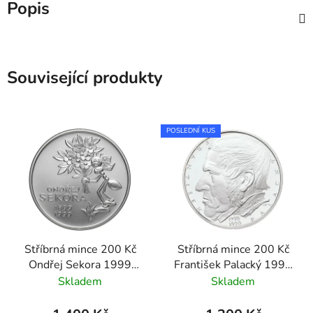
Popis
Související produkty
POSLEDNÍ KUS
Stříbrná mince 200 Kč
Stříbrná mince 200 Kč
Ondřej Sekora 1999
František Palacký 1998
standard
standard
Skladem
Skladem