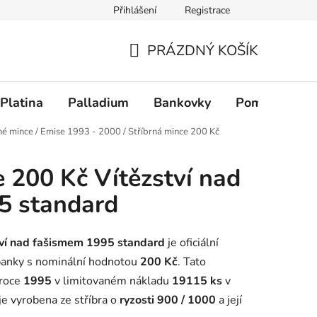
Přihlášení
Registrace
PRÁZDNÝ KOŠÍK
NÁKUPNÍ KOŠÍK
Platina
Palladium
Bankovky
Pomůcky
né mince
/
Emise 1993 - 2000
/
Stříbrná mince 200 Kč
d
e 200 Kč Vítězství nad
5 standard
tví nad fašismem 1995 standard
je oficiální
banky s nominální hodnotou
200 Kč
. Tato
 roce
1995
v limitovaném nákladu
19115 ks
v
je vyrobena ze stříbra o
ryzosti 900 / 1000
a její