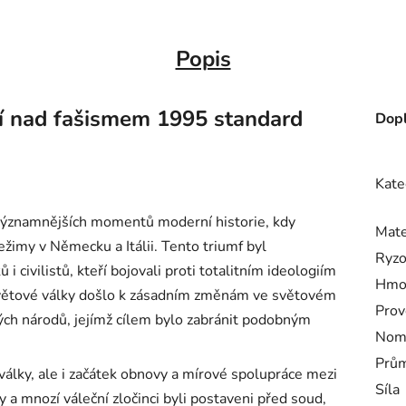
Popis
ví nad fašismem 1995 standard
Dopl
Kate
jvýznamnějších momentů moderní historie, kdy
Mate
ežimy v Německu a Itálii. Tento triumf byl
Ryzo
 civilistů, kteří bojovali proti totalitním ideologiím
Hmo
světové války došlo k zásadním změnám ve světovém
Prov
ých národů, jejímž cílem bylo zabránit podobným
Nomi
Prům
álky, ale i začátek obnovy a mírové spolupráce mezi
Síla
y a mnozí váleční zločinci byli postaveni před soud,