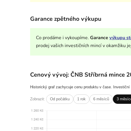
Garance zpětného výkupu
Co prodáme i vykoupíme.
Garance
výkupu st
prodej vašich investičních mincí v okamžiku je
Cenový vývoj: ČNB Stříbrná mince 2
Historický graf zachycuje cenu produktu v čase. Investičn
Zobrazit:
Od počátku
1 rok
6 měsíců
3 měsíc