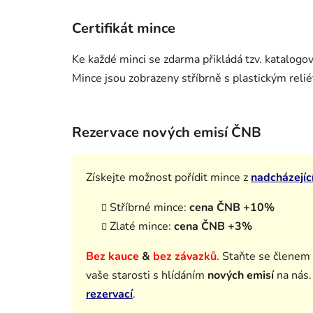
Certifikát mince
Ke každé minci se zdarma přikládá tzv. katalogo
Mince jsou zobrazeny stříbrně s plastickým relié
Rezervace nových emisí ČNB
Získejte možnost pořídit mince z
nadcházejíc
Stříbrné mince:
cena ČNB +10%
Zlaté mince:
cena ČNB +3%
Bez kauce
&
bez závazků
.
Staňte se členem
vaše starosti s hlídáním
nových emisí
na nás
rezervací
.