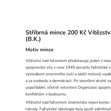
Stříbrná mince 200 Kč Vítězst
(B.K.)
Motiv mince
Vítězství nad fašismem představuje jeden z ne
spojenecké síly v roce 1945 porazily fašistické r
výsledkem enormního úsilí a obětí milionů vojáků i
a za svobodu a demokracii. Po skončení druhé 
uspořádání, včetně vytvoření Organizace spojen
konfliktům v budoucnu.
Vítězství nad fašismem znamenalo nejen konec v
národy. Fašistické ideologie byly jasně odmítnut