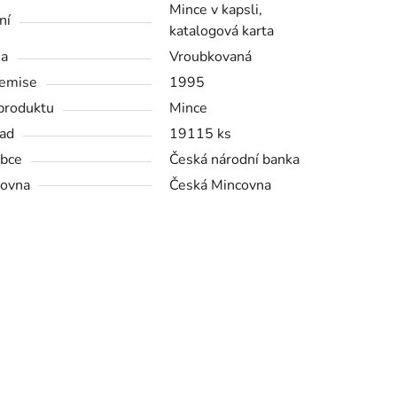
Mince v kapsli,
ní
katalogová karta
na
Vroubkovaná
emise
1995
produktu
Mince
ad
19115 ks
bce
Česká národní banka
ovna
Česká Mincovna