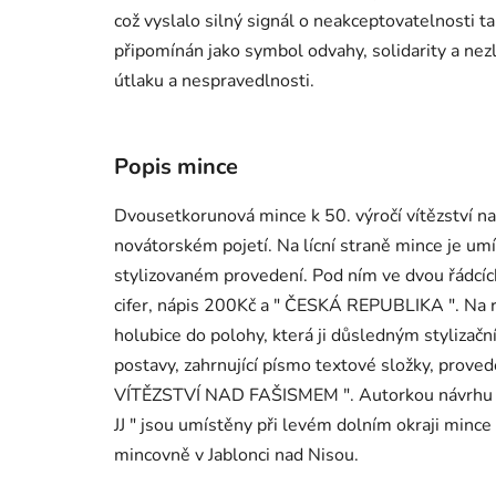
což vyslalo silný signál o neakceptovatelnosti 
připomínán jako symbol odvahy, solidarity a nez
útlaku a nespravedlnosti.
Popis mince
Dvousetkorunová mince k 50. výročí vítězství n
novátorském pojetí. Na lícní straně mince je um
stylizovaném provedení. Pod ním ve dvou řádcíc
cifer, nápis 200Kč a " ČESKÁ REPUBLIKA ". Na 
holubice do polohy, která ji důsledným styliza
postavy, zahrnující písmo textové složky, prove
VÍTĚZSTVÍ NAD FAŠISMEM ". Autorkou návrhu mince
JJ " jsou umístěny při levém dolním okraji minc
mincovně v Jablonci nad Nisou.