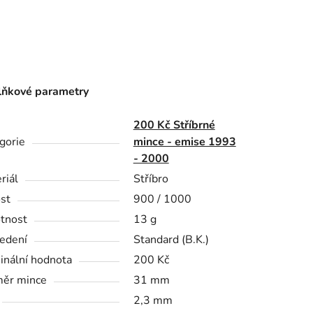
ňkové parametry
200 Kč Stříbrné
gorie
mince - emise 1993
- 2000
riál
Stříbro
st
900 / 1000
tnost
13 g
edení
Standard (B.K.)
nální hodnota
200 Kč
ěr mince
31 mm
2,3 mm