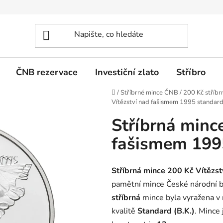
ČNB rezervace
Investiční zlato
Stříbro
Domů
/
Stříbrné mince ČNB
/
200 Kč stříbr
Vítězství nad fašismem 1995 standar
Stříbrná minc
fašismem 199
Stříbrná mince 200 Kč Vítězs
pamětní mince České národní 
stříbrná
mince byla vyražena v
kvalitě
Standard (B.K.)
. Mince 