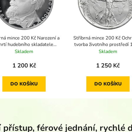
rná mince 200 Kč Narození a
Stříbrná mince 200 Kč Ochr
rtí hudebního skladatele
tvorba životního prostředí
ňka Fibicha 2000 standard
standard
Skladem
Skladem
1 200 Kč
1 250 Kč
DO KOŠÍKU
DO KOŠÍKU
 přístup, férové jednání, rychlé 