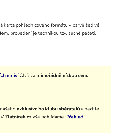
vá karta pohlednicového formátu v barvě šedivé.
fem, provedení je technikou tzv. suché pečeti.
ích emisí
ČNB za
mimořádně nízkou cenu
 našeho
exklusivního klubu sběratelů
a n
echte
. V
Zlatnicek.cz
vše pohlídáme.
Přehled