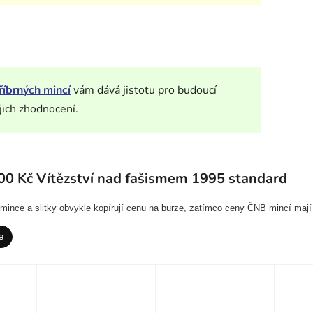
říbrných mincí
vám dává jistotu pro budoucí
jich zhodnocení.
00 Kč Vítězství nad fašismem 1995 standard
í mince a slitky obvykle kopírují cenu na burze, zatímco ceny ČNB mincí mají
e