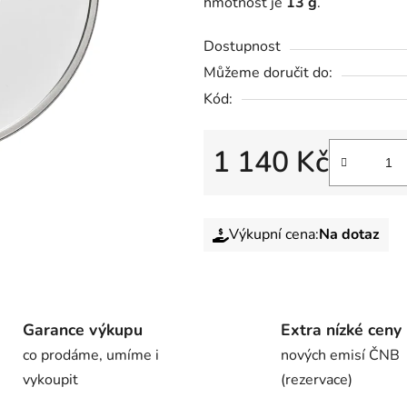
hmotnost je
13 g
.
Dostupnost
Můžeme doručit do:
Kód:
1 140 Kč
Výkupní cena:
Na dotaz
Garance výkupu
Extra nízké ceny
co prodáme, umíme i
nových emisí ČNB
vykoupit
(rezervace)