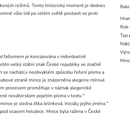
takových režimů. Tento historický moment je dodnes
Bale
lomné vůle lidí po celém světě postavit se proti
Hra
Rok 
Typ 
Nákl
Výro
ad fašismem je koncipována v individuelně
Minc
ístěn velký státní znak České republiky ve značně
h se nachází,v neobvyklém způsobu řešení písma a
rubové straně mince je znázorněna alegorie mírové
čním procesem proměňuje v náznak alegorické
dené novátorským pojetím písma v textu "
 je slečna Jitka Jelínková. Iniciály jejího jména "
e pod ocasem holubice. Mince byla ražena v České