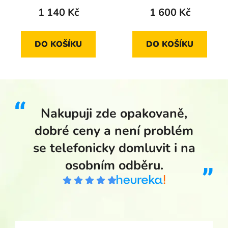
2000 standard
1 140 Kč
1 600 Kč
DO KOŠÍKU
DO KOŠÍKU
Nakupuji zde opakovaně,
dobré ceny a není problém
se telefonicky domluvit i na
osobním odběru.