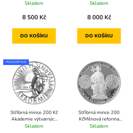
proof
proof
Skladem
Skladem
8 500 Kč
8 000 Kč
DO KOŠÍKU
DO KOŠÍKU
POSLEDNÍ KUS
Stříbrná mince 200 Kč
Stříbrná mince 200
Akademie výtvarných
KčMěnová reforma
umění 1999 standard
Václava II. a zahájení
Skladem
Skladem
ražby pražských grošů