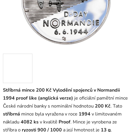
Stříbrná mince 200 Kč Vylodění spojenců v Normandii
1994 proof like (anglická verze)
je oficiální pamětní mince
České národní banky s nominální hodnotou
200 Kč
. Tato
stříbrná
mince byla vyražena v roce
1994
v limitovaném
nákladu
4082 ks
v kvalitě
Proof
. Mince je vyrobena ze
stříbra o
ryzosti 900 / 1000
a její hmotnost je
13 g
.