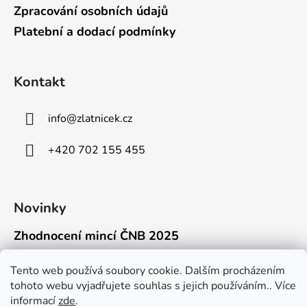
Zpracování osobních údajů
Platební a dodací podmínky
Kontakt
info
@
zlatnicek.cz
+420 702 155 455
Novinky
Zhodnocení mincí ČNB 2025
18.11.2025
Připravili jsme pro vás jednoduchý a př...
Tento web používá soubory cookie. Dalším procházením
tohoto webu vyjadřujete souhlas s jejich používáním.. Více
Mýty o přepravě zlatých mincí mimo EU
informací
zde
.