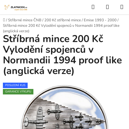
Přejít na obsah
Hledat
NÁKUP
Domů
/
Stříbrné mince ČNB
/
200 Kč stříbrné mince
/
Emise 1993 - 2000
/
Stříbrná mince 200 Kč Vylodění spojenců v Normandii 1994 proof like
(anglická verze)
Stříbrná mince 200 Kč
Vylodění spojenců v
Normandii 1994 proof like
(anglická verze)
POSLEDNÍ KUS
GARANCE VÝKUPU