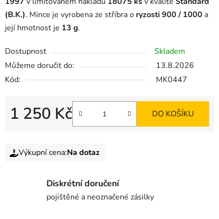
1997
v limitovaném nákladu
18075 ks
v kvalitě
Standard
(B.K.)
. Mince je vyrobena ze stříbra o
ryzosti 900 / 1000
a
její hmotnost je
13 g
.
Dostupnost
Skladem
Můžeme doručit do:
13.8.2026
Kód:
MK0447
1 250 Kč
DO KOŠÍKU
Výkupní cena:
Na dotaz
Diskrétní doručení
pojištěné a neoznačené zásilky