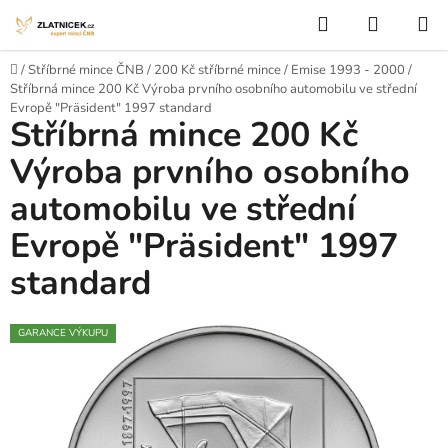
Přejít na obsah
Hledat
NÁKUP
Domů
/
Stříbrné mince ČNB
/
200 Kč stříbrné mince
/
Emise 1993 - 2000
/
Stříbrná mince 200 Kč Výroba prvního osobního automobilu ve střední
Evropě "Präsident" 1997 standard
Stříbrná mince 200 Kč
Výroba prvního osobního
automobilu ve střední
Evropě "Präsident" 1997
standard
GARANCE VÝKUPU