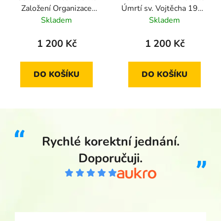
Založení Organizace
Úmrtí sv. Vojtěcha 1997
Severoatlantické
standard
Skladem
Skladem
smlouvy NATO 1999
standard
1 200 Kč
1 200 Kč
DO KOŠÍKU
DO KOŠÍKU
Rychlé korektní jednání.
Doporučuji.