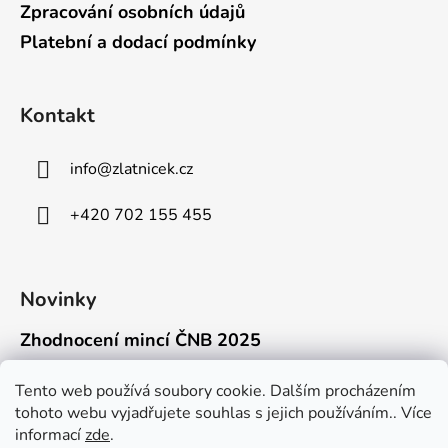
Zpracování osobních údajů
Platební a dodací podmínky
Kontakt
info
@
zlatnicek.cz
+420 702 155 455
Novinky
Zhodnocení mincí ČNB 2025
18.11.2025
Připravili jsme pro vás jednoduchý a př...
Tento web používá soubory cookie. Dalším procházením
tohoto webu vyjadřujete souhlas s jejich používáním.. Více
Mýty o přepravě zlatých mincí mimo EU
informací
zde
.
16.9.2025