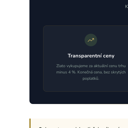
K
Transparentní ceny
Zlato vykupujeme za aktuální cenu trhu
minus 4 %. Konečná cena, bez skrytých
poplatků.