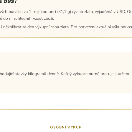
u zlata?
ch burzách za 1 trojskou unci (31,1 g) ryzího zlata, vyjádřená v USD. Od
 do ni zohlednit ryzost zboží.
 i několikrát za den výkupní cena zlata. Pro potvrzení aktuální výkupní c
hodující stovky kilogramů denně. Každý výkupce nutně pracuje s určitou s
OSOBNÍ VÝKUP