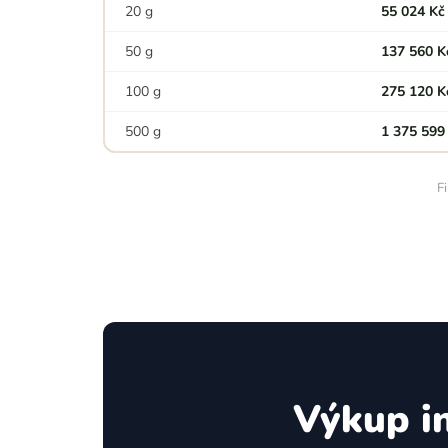
20 g
55 024 Kč
50 g
137 560 K
100 g
275 120 K
500 g
1 375 599
F
Výkup i