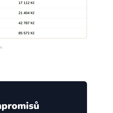
17 112 Kč
21 404 Kč
42 787 Kč
85 572 Kč
i.
mpromisů