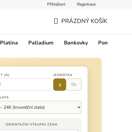
Přihlášení
Registrace
PRÁZDNÝ KOŠÍK
NÁKUPNÍ KOŠÍK
Platina
Palladium
Bankovky
Pomůcky
T (G)
JEDNOTKA
g
Oz
LATA
ORIENTAČNÍ VÝKUPNÍ CENA