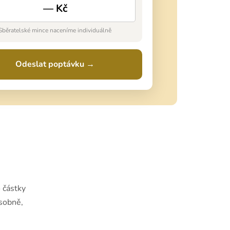
— Kč
Sběratelské mince naceníme individuálně
Odeslat poptávku →
h
o částky
sobně,