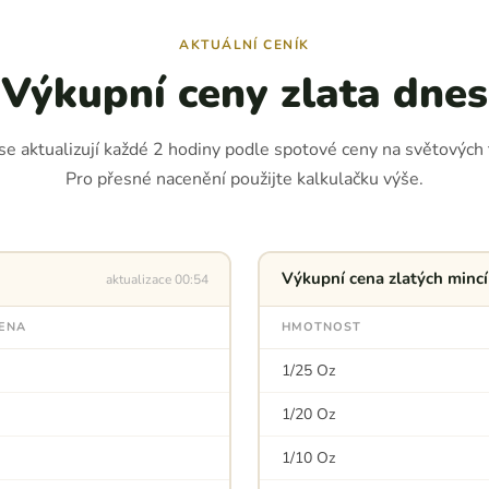
AKTUÁLNÍ CENÍK
Výkupní ceny zlata dnes
se aktualizují každé 2 hodiny podle spotové ceny na světových t
Pro přesné nacenění použijte kalkulačku výše.
Výkupní cena zlatých mincí 
aktualizace 00:54
CENA
HMOTNOST
1/25 Oz
1/20 Oz
1/10 Oz