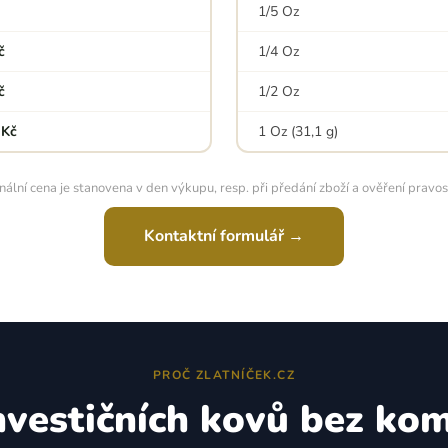
1/5 Oz
č
1/4 Oz
č
1/2 Oz
 Kč
1 Oz (31,1 g)
inální cena je stanovena v den výkupu, resp. při předání zboží a ověření pravost
Kontaktní formulář →
PROČ ZLATNÍČEK.CZ
nvestičních kovů bez ko