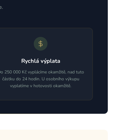
e.
Rychlá výplata
o 250 000 Kč vyplácíme okamžitě, nad tuto
částku do 24 hodin. U osobního výkupu
vyplatíme v hotovosti okamžitě.