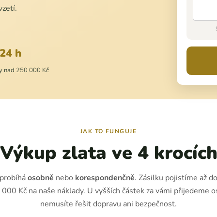
zetí.
24 h
y nad 250 000 Kč
JAK TO FUNGUJE
Výkup zlata ve 4 krocíc
probíhá
osobně
nebo
korespondenčně
. Zásilku pojistíme až d
 000 Kč na naše náklady. U vyšších částek za vámi přijedeme o
nemusíte řešit dopravu ani bezpečnost.