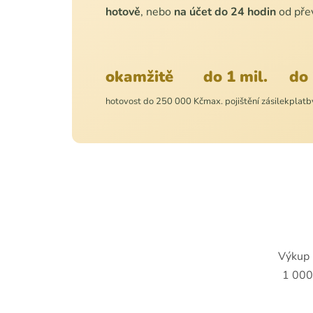
hotově
, nebo
na účet do 24 hodin
od přev
okamžitě
do 1 mil.
do 
hotovost do 250 000 Kč
max. pojištění zásilek
platb
Výkup 
1 000