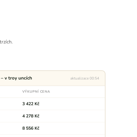
rzích.
– v troy uncích
aktualizace 00:54
VÝKUPNÍ CENA
3 422 Kč
4 278 Kč
8 556 Kč