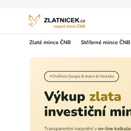
Přejít na obsah
Zlaté mince ČNB
Stříbrné mince ČNB
Ověřeno Google & Aukro & Heureka
Výkup
zlata
investiční min
Transparentní nacenění v
on-line kalkul