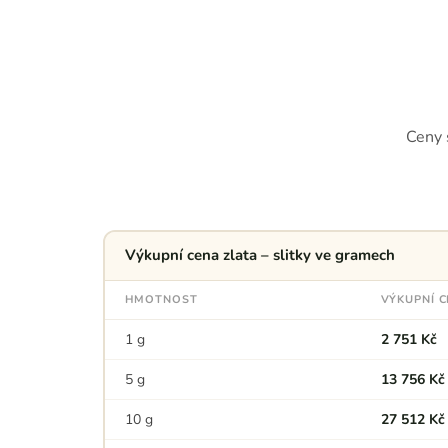
Ceny 
Výkupní cena zlata – slitky ve gramech
HMOTNOST
VÝKUPNÍ 
1 g
2 751 Kč
5 g
13 756 Kč
10 g
27 512 Kč