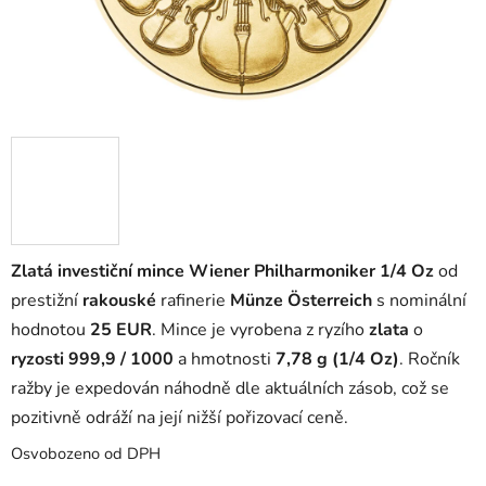
Zlatá investiční mince Wiener Philharmoniker 1/4 Oz
od
prestižní
rakouské
rafinerie
Münze Österreich
s nominální
hodnotou
25 EUR
. Mince je vyrobena z ryzího
zlata
o
ryzosti 999,9 / 1000
a hmotnosti
7,78 g (1/4 Oz)
. Ročník
ražby je expedován náhodně dle aktuálních zásob, což se
pozitivně odráží na její nižší pořizovací ceně.
Osvobozeno od DPH