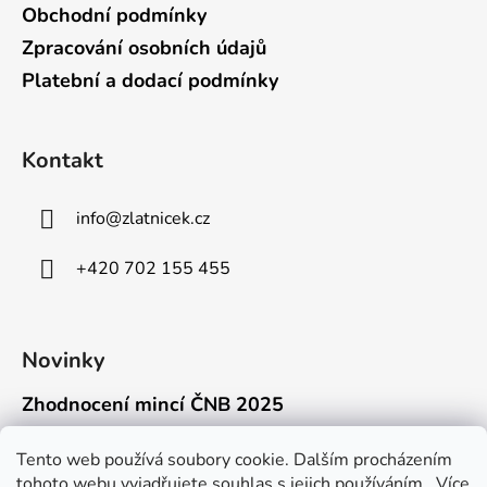
Obchodní podmínky
Zpracování osobních údajů
Platební a dodací podmínky
Kontakt
info
@
zlatnicek.cz
+420 702 155 455
Novinky
Zhodnocení mincí ČNB 2025
18.11.2025
Připravili jsme pro vás jednoduchý a př...
Tento web používá soubory cookie. Dalším procházením
tohoto webu vyjadřujete souhlas s jejich používáním.. Více