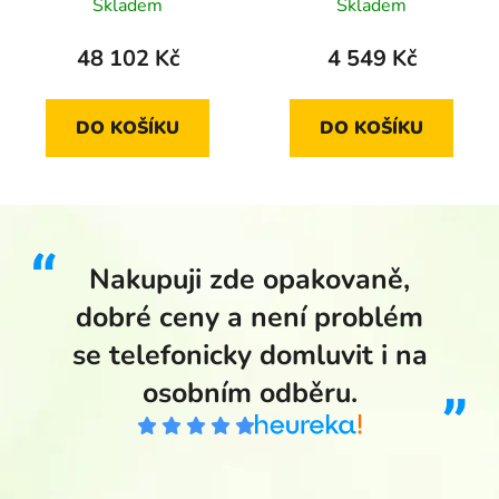
1/2 Oz
1/25 Oz
Skladem
Skladem
48 102 Kč
4 549 Kč
DO KOŠÍKU
DO KOŠÍKU
Nakupuji zde opakovaně,
dobré ceny a není problém
se telefonicky domluvit i na
osobním odběru.