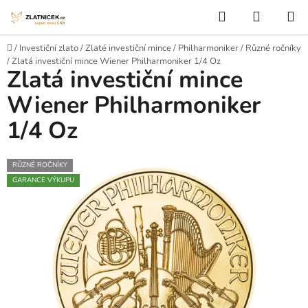
Přejít na obsah
Hledat
NÁKUP
Domů
/
Investiční zlato
/
Zlaté investiční mince
/
Philharmoniker
/
Různé ročníky
/
Zlatá investiční mince Wiener Philharmoniker 1/4 Oz
Zlatá investiční mince
Wiener Philharmoniker
1/4 Oz
RŮZNÉ ROČNÍKY
GARANCE VÝKUPU