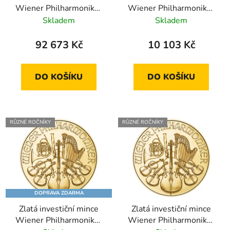
Wiener Philharmoniker
Wiener Philharmoniker
1 Oz
1/10 Oz
Skladem
Skladem
92 673 Kč
10 103 Kč
DO KOŠÍKU
DO KOŠÍKU
RŮZNÉ ROČNÍKY
RŮZNÉ ROČNÍKY
DOPRAVA ZDARMA
Zlatá investiční mince
Zlatá investiční mince
Wiener Philharmoniker
Wiener Philharmoniker