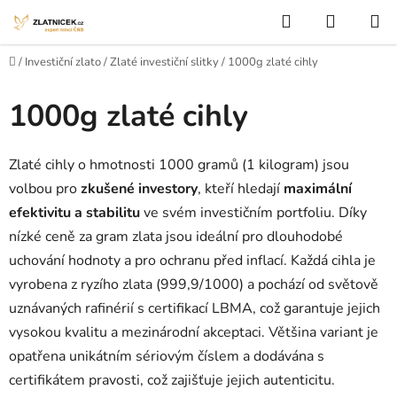
Přejít na obsah
Hledat
NÁKUP
Domů
/
Investiční zlato
/
Zlaté investiční slitky
/
1000g zlaté cihly
1000g zlaté cihly
Zlaté cihly o hmotnosti 1000 gramů (1 kilogram) jsou
volbou pro
zkušené investory
, kteří hledají
maximální
efektivitu a stabilitu
ve svém investičním portfoliu. Díky
nízké ceně za gram zlata jsou ideální pro dlouhodobé
uchování hodnoty a pro ochranu před inflací. Každá cihla je
vyrobena z ryzího zlata (999,9/1000) a pochází od světově
uznávaných rafinérií s certifikací LBMA, což garantuje jejich
vysokou kvalitu a mezinárodní akceptaci. Většina variant je
opatřena unikátním sériovým číslem a dodávána s
certifikátem pravosti, což zajišťuje jejich autenticitu.