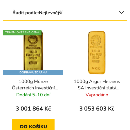
Řazení produktů
Řadit podle:
Nejlevnější
Výpis produktů
TRHEM OVĚŘENÁ CENA
DOPRAVA ZDARMA
1000g Münze
1000g Argor Heraeus
Österreich Investiční
SA Investiční zlatý
zlatý slitek
slitek - litý
Dodání 5-10 dní
Vyprodáno
3 001 864 Kč
3 053 603 Kč
DO KOŠÍKU