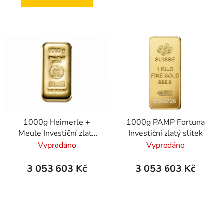
1000g Heimerle +
1000g PAMP Fortuna
Meule Investiční zlatý
Investiční zlatý slitek
slitek - litý
Vyprodáno
Vyprodáno
3 053 603 Kč
3 053 603 Kč