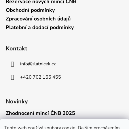
Rezervace nových mincí ČNB
Obchodní podmínky
Zpracování osobních údajů
Platební a dodací podmínky
Kontakt
info
@
zlatnicek.cz
+420 702 155 455
Novinky
Zhodnocení mincí ČNB 2025
18.11.2025
Připravili jsme pro vás jednoduchý a př...
Tento web používá soubory cookie. Dalším procházením