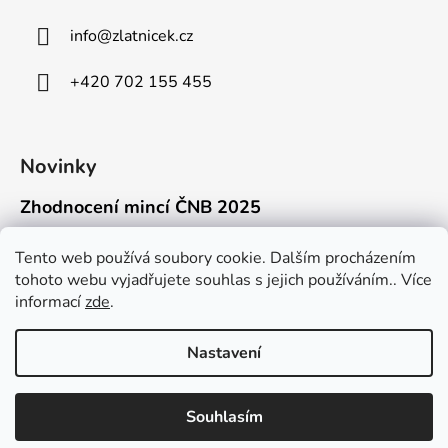
info
@
zlatnicek.cz
+420 702 155 455
Novinky
Zhodnocení mincí ČNB 2025
18.11.2025
Připravili jsme pro vás jednoduchý a př...
Tento web používá soubory cookie. Dalším procházením
tohoto webu vyjadřujete souhlas s jejich používáním.. Více
Mýty o přepravě zlatých mincí mimo EU
informací
zde
.
16.9.2025
Kdo někdy držel v ruce zlatou minci Wie...
Nastavení
Souhlasím
Vytvořil Shoptet
Copyright 2026
Zlatnicek.cz
. Všechna práva vyhrazena.