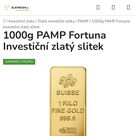
Přejít na obsah
Hledat
NÁKUP
Domů
/
Investiční zlato
/
Zlaté investiční slitky
/
PAMP
/
1000g PAMP Fortuna
Investiční zlatý slitek
1000g PAMP Fortuna
Investiční zlatý slitek
GARANCE VÝKUPU