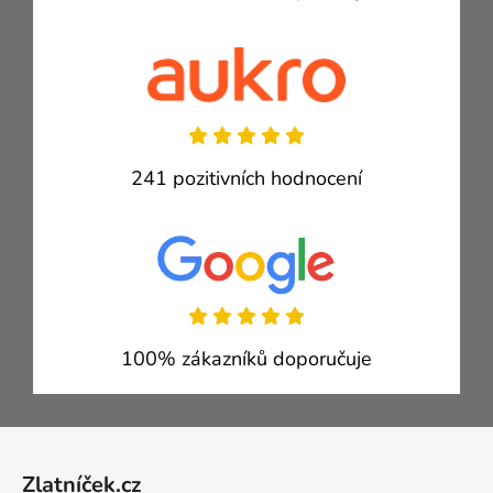
241 pozitivních hodnocení
100% zákazníků doporučuje
Zápatí
Zlatníček.cz