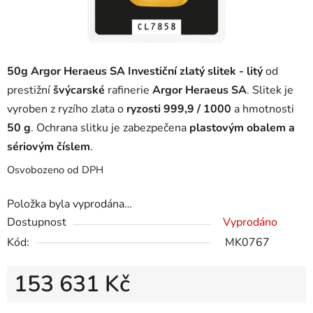
50g Argor Heraeus SA Investiční zlatý slitek - litý
od
prestižní
švýcarské
rafinerie
Argor Heraeus SA
. Slitek je
vyroben z ryzího zlata o
ryzosti 999,9 / 1000
a hmotnosti
50 g
. Ochrana slitku je zabezpečena
plastovým obalem a
sériovým číslem
.
Osvobozeno od DPH
Položka byla vyprodána…
Dostupnost
Vyprodáno
Kód:
MK0767
153 631 Kč