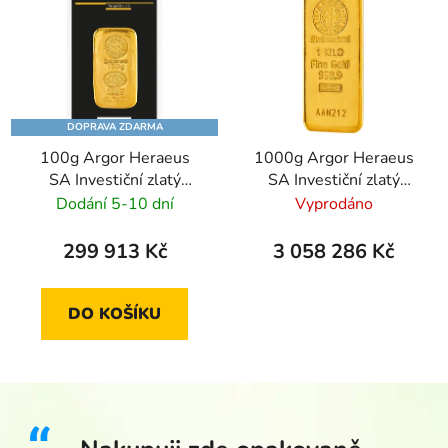
DOPRAVA ZDARMA
100g Argor Heraeus
1000g Argor Heraeus
SA Investiční zlatý
SA Investiční zlatý
slitek - litý
slitek - litý
Dodání 5-10 dní
Vyprodáno
299 913 Kč
3 058 286 Kč
DO KOŠÍKU