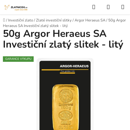
Přejít na obsah
Hledat
NÁKUP
Domů
/
Investiční zlato
/
Zlaté investiční slitky
/
Argor Heraeus SA
/
50g Argor
Heraeus SA Investiční zlatý slitek - litý
50g Argor Heraeus SA
Investiční zlatý slitek - litý
GARANCE VÝKUPU