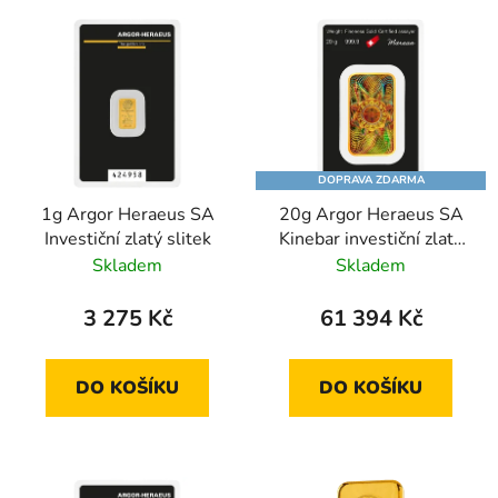
DOPRAVA ZDARMA
1g Argor Heraeus SA
20g Argor Heraeus SA
Investiční zlatý slitek
Kinebar investiční zlatý
slitek
Skladem
Skladem
3 275 Kč
61 394 Kč
DO KOŠÍKU
DO KOŠÍKU