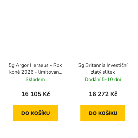
5g Argor Heraeus - Rok
5g Britannia Investiční
koně 2026 - limitovaná
zlatý slitek
edice
Skladem
Dodání 5-10 dní
16 105 Kč
16 272 Kč
DO KOŠÍKU
DO KOŠÍKU