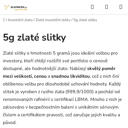
Přejít na obsah
Hledat
NÁKUP
Domů
/
Investiční zlato
/
Zlaté investiční slitky
/
5g zlaté slitky
5g zlaté slitky
Zlaté slitky o hmotnosti 5 gramů jsou ideální volbou pro
investory, kteří chtějí rozšířit své portfolio o cenově
dostupné, ale hodnotnější zlato. Nabízejí
skvělý poměr
mezi velikostí, cenou
a
snadnou likviditou
, což z nich činí
oblíbenou volbu pro dlouhodobé uchování hodnoty. Každý
slitek je vyroben z ryzího zlata (999,9/1000) a pochází od
renomovaných rafinérií s certifikací LBMA. Mnoho z nich je
zalisováno v bezpečnostním balení s unikátním sériovým
číslem a certifikátem pravosti, což zaručuje jejich kvalitu a
původ.