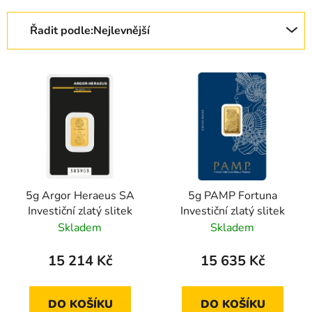
Řazení produktů
Řadit podle:
Nejlevnější
Výpis produktů
5g Argor Heraeus SA
5g PAMP Fortuna
Investiční zlatý slitek
Investiční zlatý slitek
Skladem
Skladem
15 214 Kč
15 635 Kč
DO KOŠÍKU
DO KOŠÍKU