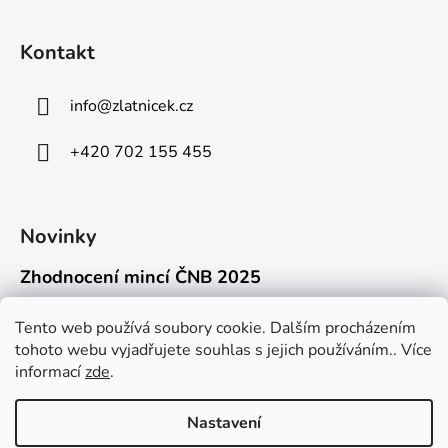
Kontakt
info
@
zlatnicek.cz
+420 702 155 455
Novinky
Zhodnocení mincí ČNB 2025
18.11.2025
Připravili jsme pro vás jednoduchý a př...
Tento web používá soubory cookie. Dalším procházením
tohoto webu vyjadřujete souhlas s jejich používáním.. Více
Mýty o přepravě zlatých mincí mimo EU
informací
zde
.
16.9.2025
Kdo někdy držel v ruce zlatou minci Wie...
Nastavení