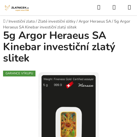
Přejít na obsah
Hledat
NÁKUP
Domů
/
Investiční zlato
/
Zlaté investiční slitky
/
Argor Heraeus SA
/
5g Argor
Heraeus SA Kinebar investiční zlatý slitek
5g Argor Heraeus SA
Kinebar investiční zlatý
slitek
GARANCE VÝKUPU