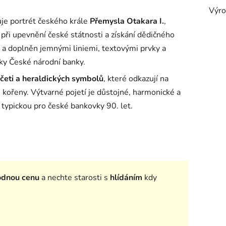
Výro
uje portrét českého krále
Přemysla Otakara I.
,
 při upevnění české státnosti a získání dědičného
ě a doplněn jemnými liniemi, textovými prvky a
ky České národní banky.
četi a heraldických symbolů
, které odkazují na
é kořeny. Výtvarné pojetí je důstojné, harmonické a
 typickou pro české bankovky 90. let.
odnou cenu
a nechte starosti s
hlídáním
kdy