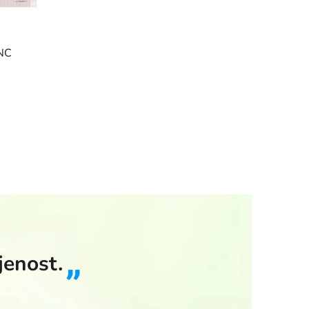
NC
jenost.