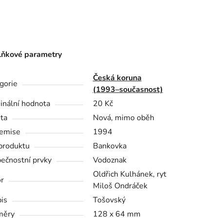
ňkové parametry
Česká koruna
gorie
(1993–současnost)
nální hodnota
20 Kč
ita
Nová, mimo oběh
emise
1994
produktu
Bankovka
ečnostní prvky
Vodoznak
Oldřich Kulhánek, ryt
r
Miloš Ondráček
is
Tošovský
měry
128 x 64 mm