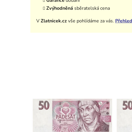
Garance
dodání
Zvýhodněná
sběratelská cena
V
Zlatnicek.cz
vše pohlídáme za vás.
Přehled