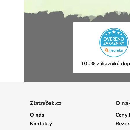
100% zákazníků dop
Zápatí
Zlatníček.cz
O ná
O nás
Ceny 
Kontakty
Rezer