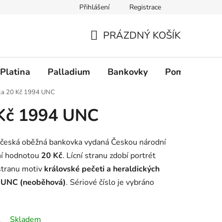
Přihlášení
Registrace
PRÁZDNÝ KOŠÍK
NÁKUPNÍ KOŠÍK
Platina
Palladium
Bankovky
Pomůcky
a 20 Kč 1994 UNC
Kč 1994 UNC
 česká oběžná bankovka vydaná Českou národní
ní hodnotou
20 Kč
. Lícní stranu zdobí portrét
stranu motiv
královské pečeti a heraldických
ě
UNC (neoběhová)
. Sériové číslo je vybráno
Skladem