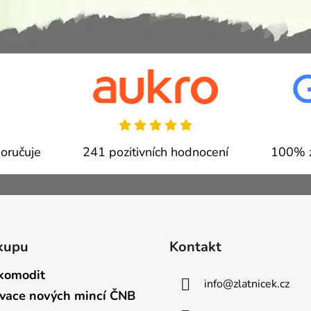
oručuje
241 pozitivních hodnocení
100% z
kupu
Kontakt
komodit
info
@
zlatnicek.cz
vace nových mincí ČNB