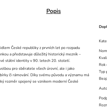
Popis
Dopl
Kate
idlem České republiky z prvních let po rozpadu
Nomi
kou a představuje důležitý historický mezník –
Kval
vé státní identity v 90. letech 20. století.
Rok 
 volbou pro sběratele všech úrovní, ale i jako
Typ 
o sbírky či rámování. Díky svému původu a významu má
Bezp
ický rozměr spojený se vznikem moderní České
Auto
Podp
Roz