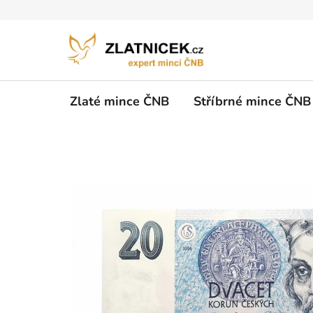
Přejít na obsah
Zlaté mince ČNB
Stříbrné mince ČNB