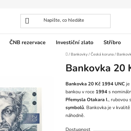
ČNB rezervace
Investiční zlato
Stříbro
Domů
/
Bankovky
/
Česká koruna
/
Bankovk
Bankovka 20 
Bankovka 20 Kč 1994 UNC
je
bankou v roce
1994
s nominál
Přemysla Otakara I.
, rubovou 
symbolů
. Bankovka je v kvalit
náhodně.
Dostupnost