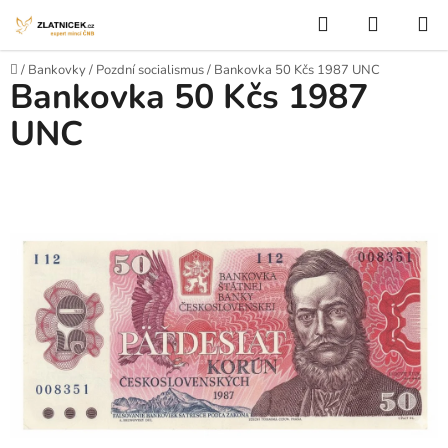
Přejít na obsah
Hledat
NÁKUP
Domů
/
Bankovky
/
Pozdní socialismus
/
Bankovka 50 Kčs 1987 UNC
Bankovka 50 Kčs 1987
UNC