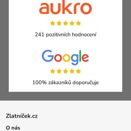
241 pozitivních hodnocení
100% zákazníků doporučuje
Zápatí
Zlatníček.cz
O nás