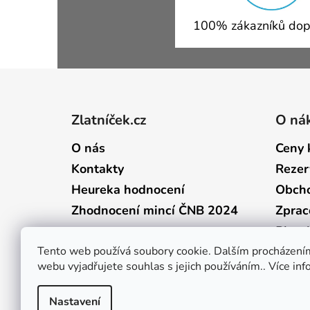
100% zákazníků dop
Zápatí
Zlatníček.cz
O ná
O nás
Ceny 
Kontakty
Rezer
Heureka hodnocení
Obcho
Zhodnocení mincí ČNB 2024
Zprac
Plate
Tento web používá soubory cookie. Dalším procházení
webu vyjadřujete souhlas s jejich používáním.. Více in
Nastavení