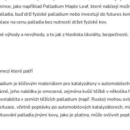
mince, jako například Palladium Maple Leaf, které nabízejí mož
lladia, buď drží fyzické palladium nebo investují do futures kon
lace na cenu palladia bez nutnosti držet fyzické kov.
 výhody a nevýhody, a to jak z hlediska likvidity, bezpečnosti, 
 mezi které patří
adium je klíčovým materiálem pro katalyzátory v automobilech, c
ácné, jeho nabídka je omezená, zejména kvůli těžbě v několika 
nestabilita v zemích těžících palladium (např. Rusko) mohou ovl
ituace, včetně poptávky po automobilových katalyzátorech, mů
uování palladia jinými kovy, jako je platina, může ovlivnit pop