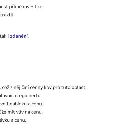
nost přímé investice.
traktů.
tak i
zdanění
.
ož z něj činí cenný kov pro tuto oblast.
hlavních regionech.
ivnit nabídku a cenu.
že mít vliv na cenu.
távku a cenu.