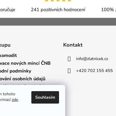
oručuje
241 pozitivních hodnocení
100% z
kupu
Kontakt
komodit
info
@
zlatnicek.cz
vace nových mincí ČNB
+420 702 155 455
dní podmínky
ování osobních údajů
bní a dodací podmínky
m tohoto
Souhlasím
formací
zde
.