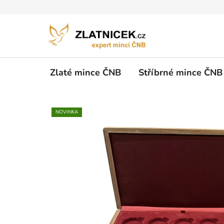
Přejít na obsah
Zlaté mince ČNB
Stříbrné mince ČNB
NOVINKA