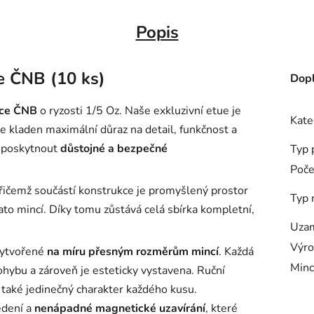
Popis
e ČNB (10 ks)
Dopl
ce ČNB
o ryzosti 1/5 Oz. Naše exkluzivní etue je
Kate
 je kladen maximální důraz na detail, funkčnost a
m poskytnout
důstojné a bezpečné
Typ 
Poče
řičemž součástí konstrukce je promyšlený prostor
Typ 
lato mincí. Díky tomu zůstává celá sbírka kompletní,
Uza
Výro
vytvořené
na míru přesným rozměrům mincí
. Každá
Minc
ohybu a zároveň je esteticky vystavena. Ruční
e také jedinečný charakter každého kusu.
dení a
nenápadné magnetické uzavírání
, které