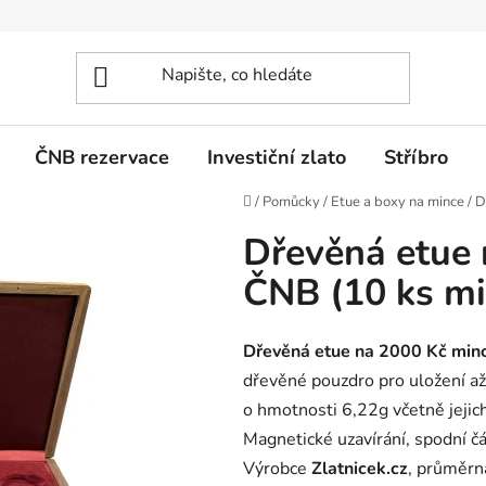
ČNB rezervace
Investiční zlato
Stříbro
Domů
/
Pomůcky
/
Etue a boxy na mince
/
D
Dřevěná etue 
ČNB (10 ks mi
Dřevěná etue na 2000 Kč minc
dřevěné pouzdro pro uložení a
o hmotnosti 6,22g včetně jejich 
Magnetické uzavírání, spodní č
Výrobce
Zlatnicek.cz
, průměrn