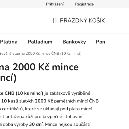
Přihlášení
Registrace
PRÁZDNÝ KOŠÍK
NÁKUPNÍ KOŠÍK
Platina
Palladium
Bankovky
Pomůcky
řevěná etue na 2000 Kč mince ČNB (10 ks mincí)
na 2000 Kč mince
ncí)
e ČNB (10 ks mincí)
je zakázkově vyráběné
ž
10 kusů
zlatých
2000 Kč
pamětních mincí ČNB
certifikátů, které se ukládají pod plato mincí.
ást potažena kůží pro bezpečné stohování.
á doba výroby
30 dní
. Mince nejsou součástí