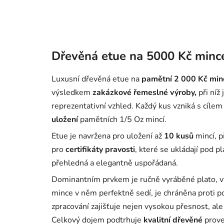
Dřevěná etue na 5000 Kč minc
Luxusní dřevěná etue na
pamětní 2 000 Kč
min
výsledkem
zakázkové řemeslné výroby,
při níž
reprezentativní vzhled. Každý kus vzniká s cíle
uložení
pamětních 1/5 Oz mincí.
Etue je navržena pro uložení až
10 kusů
mincí, p
pro
certifikáty pravosti
, které se ukládají pod p
přehledná a elegantně uspořádaná.
Dominantním prvkem je ručně vyráběné plato, 
mince v něm perfektně sedí, je chráněna proti p
zpracování zajišťuje nejen vysokou přesnost, al
Celkový dojem podtrhuje
kvalitní dřevěné
prove