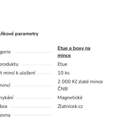
ňkové parametry
Etue a boxy na
gorie
mince
produktu
Etue
t mincí k uložení
10 ks
2 000 Kč zlaté mince
mincí
ČNB
mykání
Magnetické
bce
Zlatnicek.cz
ovna