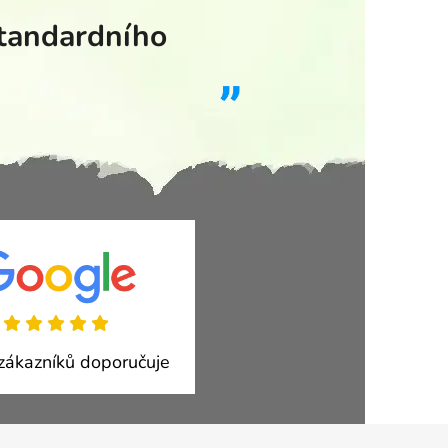
standardního
ákazníků doporučuje