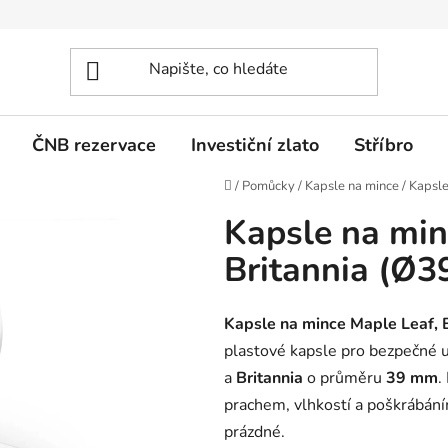
ČNB rezervace
Investiční zlato
Stříbro
Domů
/
Pomůcky
/
Kapsle na mince
/
Kapsle
Kapsle na min
Britannia (Ø3
Kapsle na mince Maple Leaf, 
plastové kapsle pro bezpečné u
a
Britannia
o průměru
39 mm
.
prachem, vlhkostí a poškrábán
prázdné.