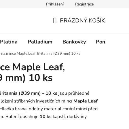
Přihlášení
Registrace
PRÁZDNÝ KOŠÍK
NÁKUPNÍ KOŠÍK
Platina
Palladium
Bankovky
Pomůcky
 na mince Maple Leaf, Britannia (Ø39 mm) 10 ks
ce Maple Leaf,
9 mm) 10 ks
Britannia (Ø39 mm) – 10 ks
jsou průhledné
ložení stříbrných investičních mincí
Maple Leaf
 Hladká hrana, odolný materiál chrání minci před
ím. Balení obsahuje
10 ks
kapslí, dodávány