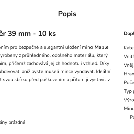
Popis
měr 39 mm - 10 ks
Dopl
ením pro bezpečné a elegantní uložení mincí
Maple
Kate
 vyrobeny z průhledného, odolného materiálu, který
Vnit
ím, přičemž zachovává jejich hodnotu i vzhled. Díky
Vněj
divovat, aniž byste museli mince vyndavat. Ideální
Hra
it svou sbírku před poškozením a přitom ji vystavit v
Poče
Typ 
Výro
Minc
P
ány prázdné.