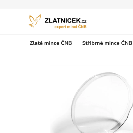
Přejít na obsah
Zlaté mince ČNB
Stříbrné mince ČNB