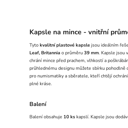
Kapsle na mince - vnitřní prů
Tyto
kvalitní plastové kapsle
jsou ideálním řeš
Leaf, Britannia
o průměru
39 mm
. Kapsle jsou
chrání mince před prachem, vlhkostí a poškrábán
průhlednému designu můžete sbírku pohodlně ob
pro numismatiky a sběratele, kteří chtějí ochrán
plné kráse.
Balení
Balení obsahuje
10 ks
kapslí.
Kapsle jsou dodáv