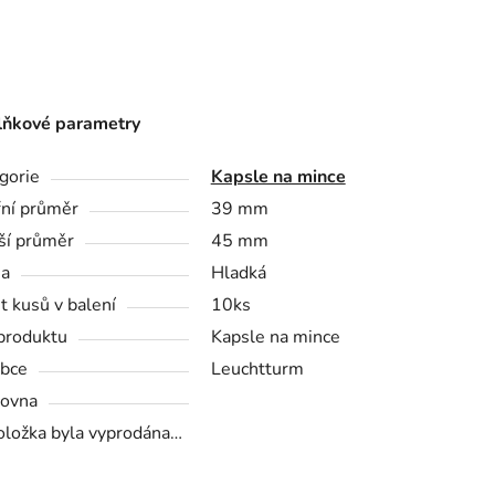
ňkové parametry
gorie
Kapsle na mince
řní průměr
39 mm
ší průměr
45 mm
na
Hladká
t kusů v balení
10ks
produktu
Kapsle na mince
bce
Leuchtturm
ovna
oložka byla vyprodána…