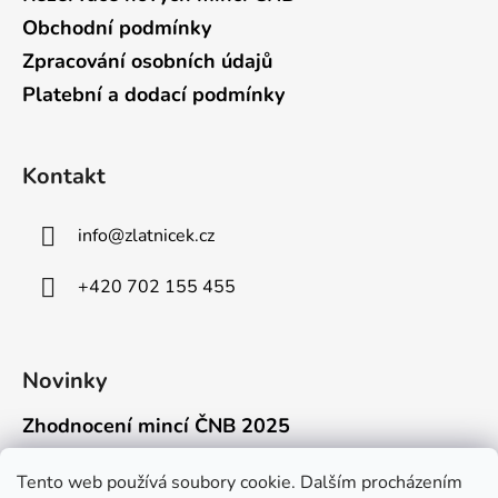
Obchodní podmínky
Zpracování osobních údajů
Platební a dodací podmínky
Kontakt
info
@
zlatnicek.cz
+420 702 155 455
Novinky
Zhodnocení mincí ČNB 2025
18.11.2025
Připravili jsme pro vás jednoduchý a př...
Tento web používá soubory cookie. Dalším procházením