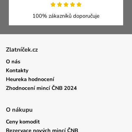
100% zákazníků doporučuje
Zápatí
Zlatníček.cz
O nás
Kontakty
Heureka hodnocení
Zhodnocení mincí ČNB 2024
O nákupu
Ceny komodit
Rezervace nových mincí ČNB