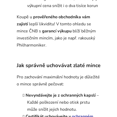
výkupní cena snížit i o dva tisíce korun
Koupě u
prověřeného obchodníka vám
zajistí
lepší likviditu! V tomto ohledu se
mince ČNB s
garancí výkupu
blíží běžným
investičním mincím, jako je např. rakouský
Philharmoniker.
Jak správně uchovávat zlaté mince
Pro zachování maximální hodnoty je důležité
o mince správně pečovat:
Nevyndávejte je z ochranných kapslí
–
Každé poškození nebo otisk prstu
může snížit jejich hodnotu.
Certifikát uchovávejte v
ochranném