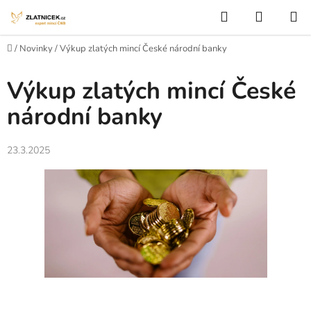
Přejít na obsah
Hledat
NÁKUP
Domů
/
Novinky
/
Výkup zlatých mincí České národní banky
Výkup zlatých mincí České
národní banky
23.3.2025