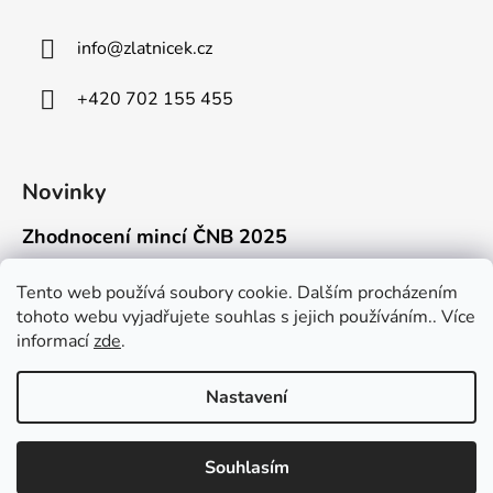
info
@
zlatnicek.cz
+420 702 155 455
Novinky
Zhodnocení mincí ČNB 2025
18.11.2025
Připravili jsme pro vás jednoduchý a př...
Tento web používá soubory cookie. Dalším procházením
tohoto webu vyjadřujete souhlas s jejich používáním.. Více
Mýty o přepravě zlatých mincí mimo EU
informací
zde
.
16.9.2025
Kdo někdy držel v ruce zlatou minci Wie...
Nastavení
Souhlasím
Vytvořil Shoptet