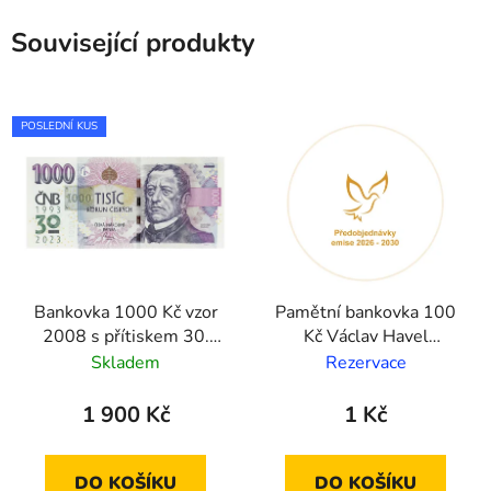
Související produkty
POSLEDNÍ KUS
Bankovka 1000 Kč vzor
Pamětní bankovka 100
2008 s přítiskem 30.
Kč Václav Havel
výročí ČNB a české
2027/2028
Skladem
Rezervace
měny 2023
1 900 Kč
1 Kč
DO KOŠÍKU
DO KOŠÍKU