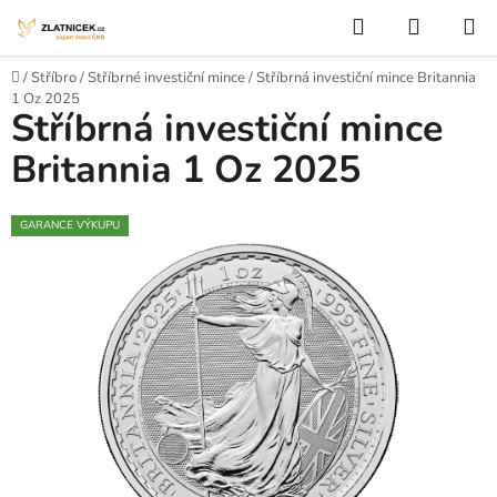
Přejít na obsah
Hledat
NÁKUP
Domů
/
Stříbro
/
Stříbrné investiční mince
/
Stříbrná investiční mince Britannia
1 Oz 2025
Stříbrná investiční mince
Britannia 1 Oz 2025
GARANCE VÝKUPU