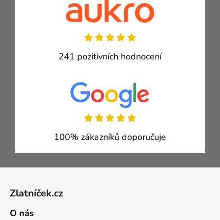
241 pozitivních hodnocení
100% zákazníků doporučuje
Zápatí
Zlatníček.cz
O nás