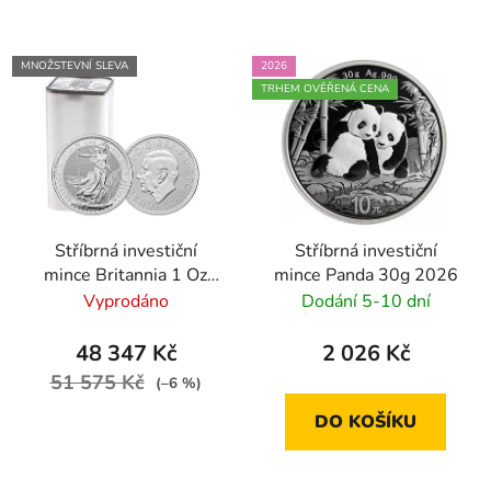
MNOŽSTEVNÍ SLEVA
2026
TRHEM OVĚŘENÁ CENA
Stříbrná investiční
Stříbrná investiční
mince Britannia 1 Oz
mince Panda 30g 2026
(25ks)
Vyprodáno
Dodání 5-10 dní
48 347 Kč
2 026 Kč
51 575 Kč
(–6 %)
DO KOŠÍKU