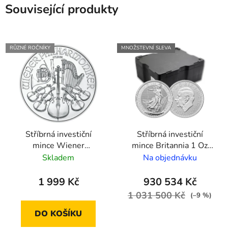
Související produkty
RŮZNÉ ROČNÍKY
MNOŽSTEVNÍ SLEVA
Stříbrná investiční
Stříbrná investiční
mince Wiener
mince Britannia 1 Oz
Philharmoniker 1 Oz
(500ks)
Skladem
Na objednávku
1 999 Kč
930 534 Kč
1 031 500 Kč
(–9 %)
DO KOŠÍKU