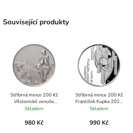
Související produkty
Stříbrná mince 200 Kč
Stříbrná mince 200 Kč
Věstonické venuše
František Kupka 2021
2025 standard
proof
Skladem
Skladem
980 Kč
990 Kč