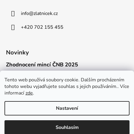
info
@
zlatnicek.cz
+420 702 155 455
Novinky
Zhodnocení mincí ČNB 2025
18.11.2025
Připravili jsme pro vás jednoduchý a př...
Tento web používá soubory cookie. Dalším procházením
tohoto webu vyjadřujete souhlas s jejich používáním.. Více
Mýty o přepravě zlatých mincí mimo EU
informací
zde
.
16.9.2025
Kdo někdy držel v ruce zlatou minci Wie...
Nastavení
Souhlasím
Vytvořil Shoptet