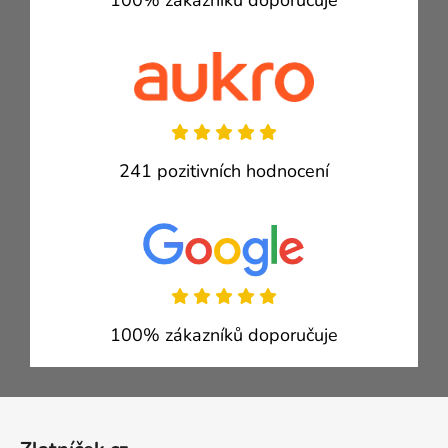
100% zákazníků doporučuje
241 pozitivních hodnocení
100% zákazníků doporučuje
Zápatí