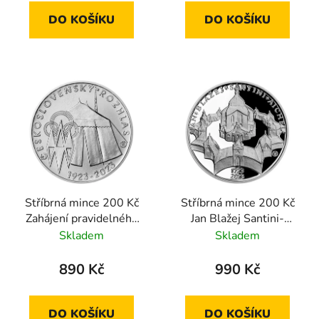
DO KOŠÍKU
DO KOŠÍKU
Stříbrná mince 200 Kč
Stříbrná mince 200 Kč
Zahájení pravidelného
Jan Blažej Santini-
vysílání
Aichel 2023 proof
Skladem
Skladem
československého
rozhlasu 2023 standard
890 Kč
990 Kč
DO KOŠÍKU
DO KOŠÍKU