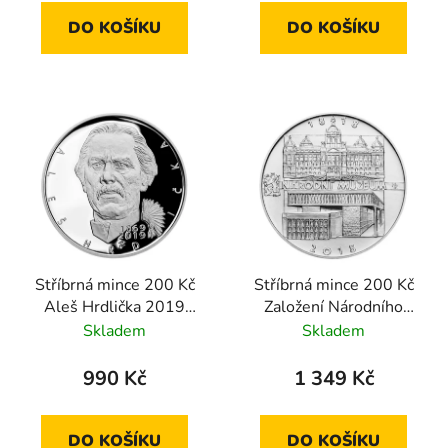
DO KOŠÍKU
DO KOŠÍKU
Stříbrná mince 200 Kč
Stříbrná mince 200 Kč
Aleš Hrdlička 2019
Založení Národního
proof
muzea 2018 standard
Skladem
Skladem
990 Kč
1 349 Kč
DO KOŠÍKU
DO KOŠÍKU