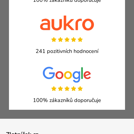
100% zákazníků doporučuje
241 pozitivních hodnocení
100% zákazníků doporučuje
Zápatí