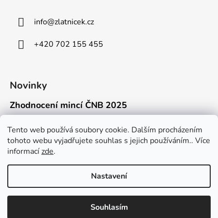
info
@
zlatnicek.cz
+420 702 155 455
Novinky
Zhodnocení mincí ČNB 2025
18.11.2025
Připravili jsme pro vás jednoduchý a př...
Tento web používá soubory cookie. Dalším procházením
tohoto webu vyjadřujete souhlas s jejich používáním.. Více
Mýty o přepravě zlatých mincí mimo EU
informací
zde
.
16.9.2025
Kdo někdy držel v ruce zlatou minci Wie...
Nastavení
Souhlasím
Vytvořil Shoptet