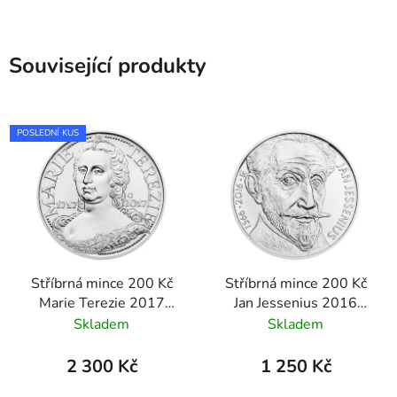
Související produkty
POSLEDNÍ KUS
Stříbrná mince 200 Kč
Stříbrná mince 200 Kč
Marie Terezie 2017
Jan Jessenius 2016
standard
standard
Skladem
Skladem
2 300 Kč
1 250 Kč