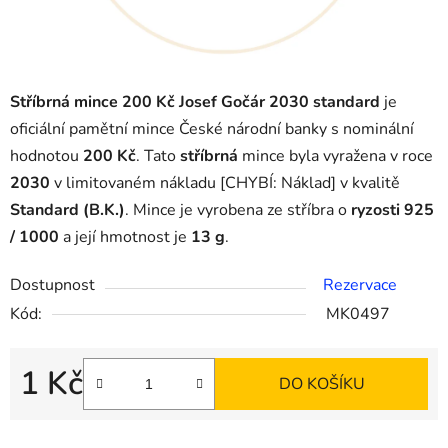
Stříbrná mince 200 Kč Josef Gočár 2030 standard
je
oficiální pamětní mince České národní banky s nominální
hodnotou
200 Kč
. Tato
stříbrná
mince byla vyražena v roce
2030
v limitovaném nákladu
[CHYBÍ: Náklad]
v kvalitě
Standard (B.K.)
. Mince je vyrobena ze stříbra o
ryzosti 925
/ 1000
a její hmotnost je
13 g
.
Dostupnost
Rezervace
Kód:
MK0497
1 Kč
DO KOŠÍKU