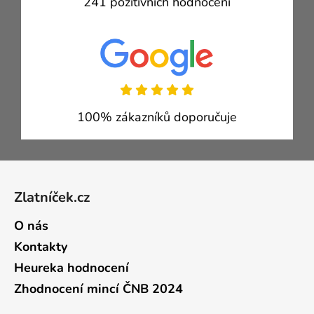
241 pozitivních hodnocení
100% zákazníků doporučuje
Zápatí
Zlatníček.cz
O nás
Kontakty
Heureka hodnocení
Zhodnocení mincí ČNB 2024