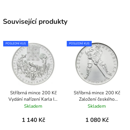
Související produkty
POSLEDNÍ KUS
POSLEDNÍ KUS
Stříbrná mince 200 Kč
Stříbrná mince 200 Kč
Vydání nařízení Karla IV.
Založení českého
o zakládání vinic 2008
hokejového svazu 2008
Skladem
Skladem
proof
proof
1 140 Kč
1 080 Kč