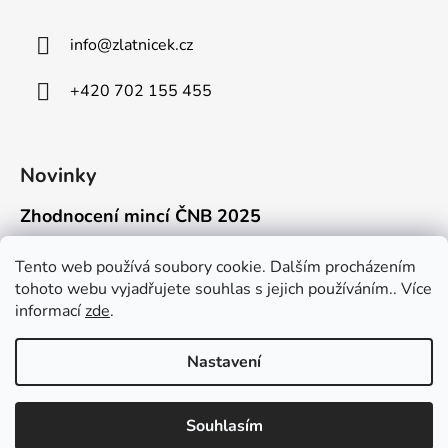
info
@
zlatnicek.cz
+420 702 155 455
Novinky
Zhodnocení mincí ČNB 2025
18.11.2025
Připravili jsme pro vás jednoduchý a př...
Tento web používá soubory cookie. Dalším procházením
tohoto webu vyjadřujete souhlas s jejich používáním.. Více
Mýty o přepravě zlatých mincí mimo EU
informací
zde
.
16.9.2025
Kdo někdy držel v ruce zlatou minci Wie...
Nastavení
Souhlasím
Vytvořil Shoptet