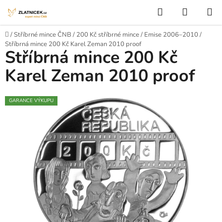
Přejít na obsah
Hledat
NÁKUP
Domů
/
Stříbrné mince ČNB
/
200 Kč stříbrné mince
/
Emise 2006–2010
/
Stříbrná mince 200 Kč Karel Zeman 2010 proof
Stříbrná mince 200 Kč
Karel Zeman 2010 proof
GARANCE VÝKUPU