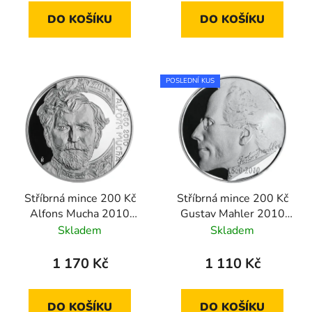
DO KOŠÍKU
DO KOŠÍKU
POSLEDNÍ KUS
Stříbrná mince 200 Kč
Stříbrná mince 200 Kč
Alfons Mucha 2010
Gustav Mahler 2010
proof
proof
Skladem
Skladem
1 170 Kč
1 110 Kč
DO KOŠÍKU
DO KOŠÍKU