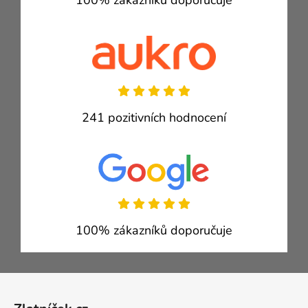
100% zákazníků doporučuje
241 pozitivních hodnocení
100% zákazníků doporučuje
Zápatí