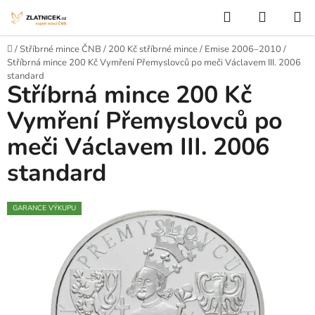
Přejít na obsah
Hledat
NÁKUP
Domů
/
Stříbrné mince ČNB
/
200 Kč stříbrné mince
/
Emise 2006–2010
/
Stříbrná mince 200 Kč Vymření Přemyslovců po meči Václavem III. 2006
standard
Stříbrná mince 200 Kč
Vymření Přemyslovců po
meči Václavem III. 2006
standard
GARANCE VÝKUPU