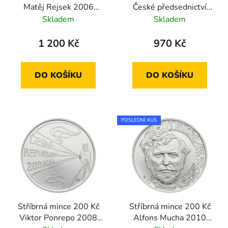
Matěj Rejsek 2006
České předsednictví
standard
Evropské unie 2009
Skladem
Skladem
proof
1 200 Kč
970 Kč
DO KOŠÍKU
DO KOŠÍKU
POSLEDNÍ KUS
Stříbrná mince 200 Kč
Stříbrná mince 200 Kč
Viktor Ponrepo 2008
Alfons Mucha 2010