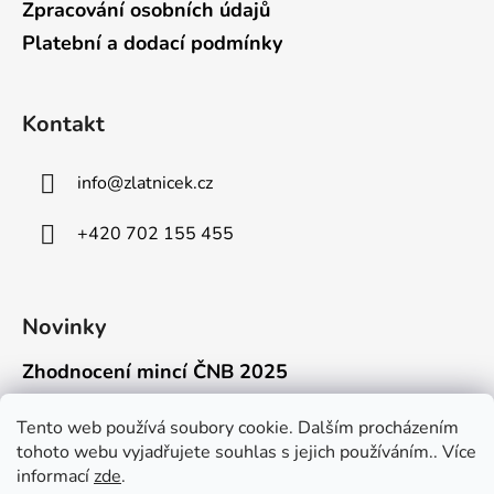
Zpracování osobních údajů
Platební a dodací podmínky
Kontakt
info
@
zlatnicek.cz
+420 702 155 455
Novinky
Zhodnocení mincí ČNB 2025
18.11.2025
Připravili jsme pro vás jednoduchý a př...
Tento web používá soubory cookie. Dalším procházením
tohoto webu vyjadřujete souhlas s jejich používáním.. Více
Mýty o přepravě zlatých mincí mimo EU
informací
zde
.
16.9.2025