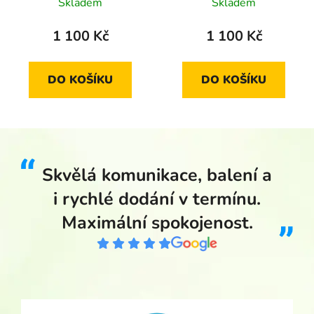
proof
standard
Skladem
Skladem
1 100 Kč
1 100 Kč
DO KOŠÍKU
DO KOŠÍKU
Skvělá komunikace, balení a
i rychlé dodání v termínu.
Maximální spokojenost.