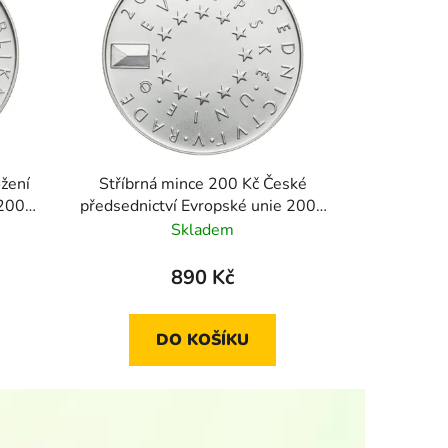
ožení
Stříbrná mince 200 Kč České
 2008
předsednictví Evropské unie 2009
standard
Skladem
890 Kč
DO KOŠÍKU