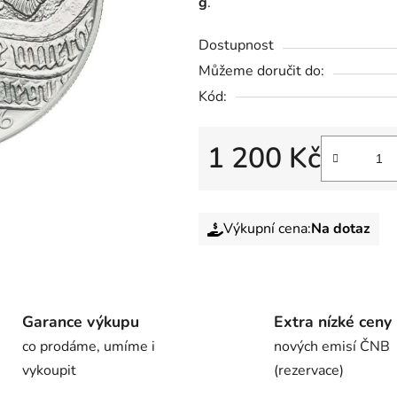
g
.
Dostupnost
Můžeme doručit do:
Kód:
1 200 Kč
Výkupní cena:
Na dotaz
Garance výkupu
Extra nízké ceny
co prodáme, umíme i
nových emisí ČNB
vykoupit
(rezervace)