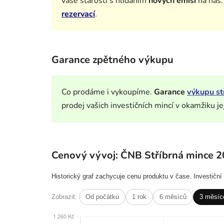
vaše starosti s hlídáním
nových emisí
na nás
rezervací
.
Garance zpětného výkupu
Co prodáme i vykoupíme.
Garance
výkupu st
prodej vašich investičních mincí v okamžiku je
Cenový vývoj: ČNB Stříbrná mince 2
Historický graf zachycuje cenu produktu v čase. Investičn
Zobrazit:
Od počátku
1 rok
6 měsíců
3 měsíc