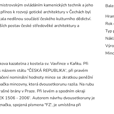
 mistrovským ovládáním kamenických technik a jeho
Bale
 přínos k rozvoji gotické architektury v Čechách byl
Hra
 stala nedílnou součástí českého kulturního dědictví.
Rok 
ších postav české středověké architektury a
Typ 
Nákl
Výro
Minc
ova kazatelna z kostela sv. Vavřince v Kaňku. Při
s s názvem státu "ČESKÁ REPUBLIKA', při pravém
ačení nominální hodnoty mince se zkratkou peněžní
značka mincovny, která dvousetkorunu razila. Na rubu
ašné brány v Praze. Při levém a spodním okraji
EK 1506 - 2006'. Autorem návrhu dvousetkoruny je
načka, spojená písmena "FZ', je umístěna při