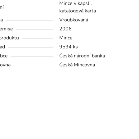
Mince v kapsli,
ní
katalogová karta
na
Vroubkovaná
emise
2006
produktu
Mince
ad
9594 ks
bce
Česká národní banka
ovna
Česká Mincovna