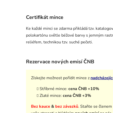
Certifikát mince
Ke každé minci se zdarma přikládá tzv. katalog
polokartónu světle béžové barvy s jemným rastr
reliéfem, technikou tzv. suché pečeti.
Rezervace nových emisí ČNB
Získejte možnost pořídit mince z
nadcházejíc
Stříbrné mince:
cena ČNB +10%
Zlaté mince:
cena ČNB +3%
Bez kauce
&
bez závazků
.
Staňte se členem