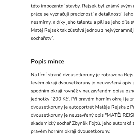
této impozantní stavby. Rejsek byl známý svým
práce se vyznačují precizností a detailností. Jeho
nesmírný, a díky jeho talentu a píli se jeho díla
Matěj Rejsek tak zůstává jednou z nejvýznamněj
sochařství.
Popis mince
Na lícní straně dvousetkoruny je zobrazena Rejsk
levém okraji dvousetkoruny je neuzavřený opi
spodním okraji rovněž v neuzavřeném opisu ozn
jednotky "200 Kč'. Při pravém horním okraji je 
dvousetkoruny je autoportrét Matěje Rejska z Pr
dvousetkoruny je neuzavřený opis "MATĚJ REJS
akademický sochař Zbyněk Fojtů, jeho autorská z
pravém horním okraji dvousetkoruny.