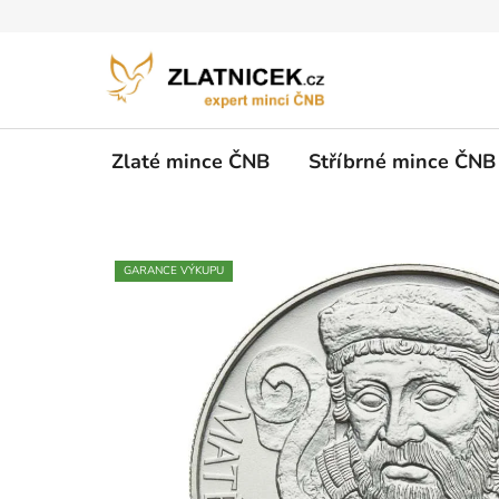
Přejít na obsah
Zlaté mince ČNB
Stříbrné mince ČNB
GARANCE VÝKUPU