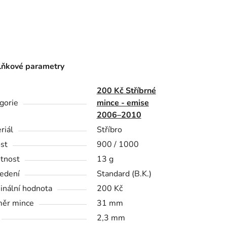
ňkové parametry
200 Kč Stříbrné
gorie
mince - emise
2006–2010
riál
Stříbro
st
900 / 1000
tnost
13 g
edení
Standard (B.K.)
nální hodnota
200 Kč
ěr mince
31 mm
2,3 mm