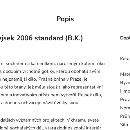
Popis
jsek 2006 standard (B.K.)
Dopl
Kate
em, sochařem a kameníkem, narozeným kolem roku
 s obdobím vrcholné gotiky, kterou obohatil svými
Mate
 nejznámější dílo, Prašná brána v Praze, je
Ryzo
u této brány, jež měla sloužit jako reprezentativní
Hmo
ím a inovativním přístupem vytvořil Rejsek dílo,
Prov
y a dodnes uchvacuje návštěvníky svou
Nomi
Prům
a dalších významných projektech. V chrámu svaté
Síla
obě sochařských děl, která dodnes zdobí interiér