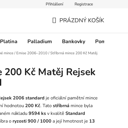
Přihlášení
Registrace
PRÁZDNÝ KOŠÍK
NÁKUPNÍ KOŠÍK
Platina
Palladium
Bankovky
Pomůcky
né mince
/
Emise 2006–2010
/
Stříbrná mince 200 Kč Matěj
e 200 Kč Matěj Rejsek
d
Rejsek 2006 standard
je oficiální pamětní mince
lní hodnotou
200 Kč
. Tato
stříbrná
mince byla
vaném nákladu
9594 ks
v kvalitě
Standard
říbra o
ryzosti 900 / 1000
a její hmotnost je
13