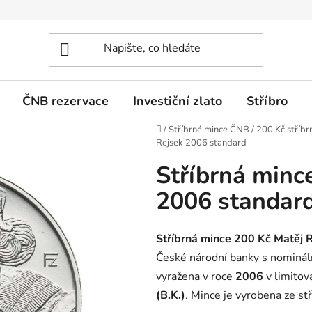
ČNB rezervace
Investiční zlato
Stříbro
Domů
/
Stříbrné mince ČNB
/
200 Kč stříbr
Rejsek 2006 standard
Stříbrná minc
2006 standar
Stříbrná mince 200 Kč Matěj 
České národní banky s nominá
vyražena v roce
2006
v limito
(B.K.)
. Mince je vyrobena ze st