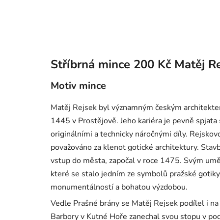
Stříbrná mince 200 Kč Matěj Re
Motiv mince
Matěj Rejsek byl významným českým architekt
1445 v Prostějově. Jeho kariéra je pevně spjata
originálními a technicky náročnými díly. Rejskovo
považováno za klenot gotické architektury. Stavb
vstup do města, započal v roce 1475. Svým uměn
které se stalo jedním ze symbolů pražské gotik
monumentálností a bohatou výzdobou.
Vedle Prašné brány se Matěj Rejsek podílel i n
Barbory v Kutné Hoře zanechal svou stopu v pod