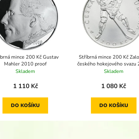
íbrná mince 200 Kč Gustav
Stříbrná mince 200 Kč Zal
Mahler 2010 proof
českého hokejového svazu
proof
Skladem
Skladem
1 110 Kč
1 080 Kč
DO KOŠÍKU
DO KOŠÍKU