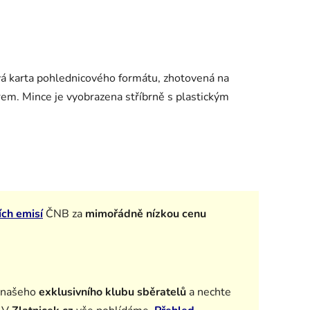
ová karta pohlednicového formátu, zhotovená na
em. Mince je vyobrazena stříbrně s plastickým
ích emisí
ČNB za
mimořádně nízkou cenu
 našeho
exklusivního klubu sběratelů
a n
echte