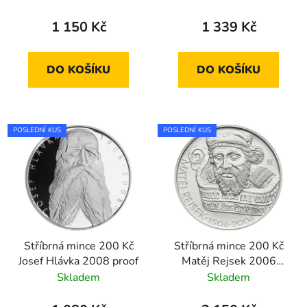
2010 proof
Eliškou Přemyslovnou
2010 standard
1 150 Kč
1 339 Kč
DO KOŠÍKU
DO KOŠÍKU
POSLEDNÍ KUS
POSLEDNÍ KUS
Stříbrná mince 200 Kč
Stříbrná mince 200 Kč
Josef Hlávka 2008 proof
Matěj Rejsek 2006
proof
Skladem
Skladem