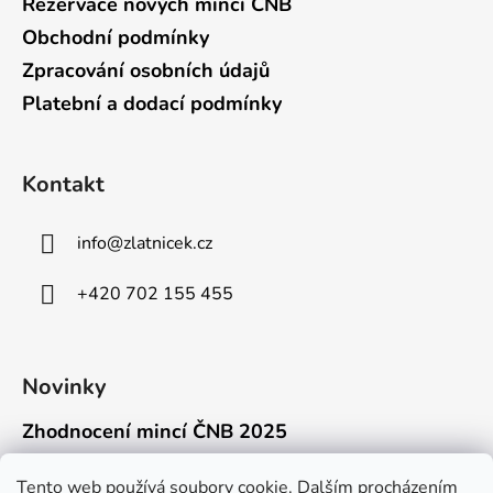
Rezervace nových mincí ČNB
Obchodní podmínky
Zpracování osobních údajů
Platební a dodací podmínky
Kontakt
info
@
zlatnicek.cz
+420 702 155 455
Novinky
Zhodnocení mincí ČNB 2025
18.11.2025
Připravili jsme pro vás jednoduchý a př...
Tento web používá soubory cookie. Dalším procházením