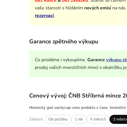
Bez kauce
&
bez závazků
.
Staňte se členem
vaše starosti s hlídáním
nových emisí
na nás
rezervací
.
Garance zpětného výkupu
Co prodáme i vykoupíme.
Garance
výkupu st
prodej vašich investičních mincí v okamžiku je
Cenový vývoj: ČNB Stříbrná mince 2
Historický graf zachycuje cenu produktu v čase. Investičn
Zobrazit:
Od počátku
1 rok
6 měsíců
3 měsíc