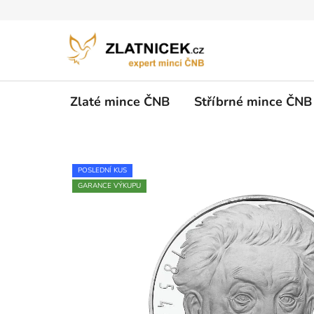
Přejít na obsah
Zlaté mince ČNB
Stříbrné mince ČNB
POSLEDNÍ KUS
GARANCE VÝKUPU