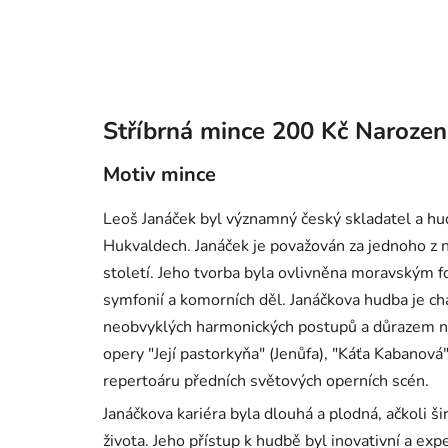
Stříbrná mince 200 Kč Narozen
Motiv mince
Leoš Janáček byl významný český skladatel a hud
Hukvaldech. Janáček je považován za jednoho z 
století. Jeho tvorba byla ovlivněna moravským f
symfonií a komorních děl. Janáčkova hudba je ch
neobvyklých harmonických postupů a důrazem na 
opery "Její pastorkyňa" (Jenůfa), "Káťa Kabanová"
repertoáru předních světových operních scén.
Janáčkova kariéra byla dlouhá a plodná, ačkoli ši
života. Jeho přístup k hudbě byl inovativní a ex