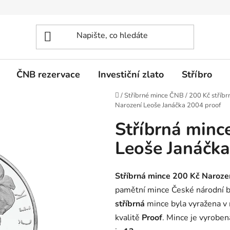
ČNB rezervace
Investiční zlato
Stříbro
Domů
/
Stříbrné mince ČNB
/
200 Kč stříbr
Narození Leoše Janáčka 2004 proof
Stříbrná minc
Leoše Janáčka
Stříbrná mince 200 Kč Naroze
pamětní mince České národní 
stříbrná
mince byla vyražena v
kvalitě
Proof
. Mince je vyroben