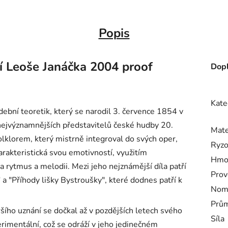
Popis
í Leoše Janáčka 2004 proof
Dopl
Kate
ební teoretik, který se narodil 3. července 1854 v
nejvýznamnějších představitelů české hudby 20.
Mate
olklorem, který mistrně integroval do svých oper,
Ryzo
arakteristická svou emotivností, využitím
Hmo
rytmus a melodii. Mezi jeho nejznámější díla patří
Prov
 a "Příhody lišky Bystroušky", které dodnes patří k
Nomi
Prům
ršího uznání se dočkal až v pozdějších letech svého
Síla
perimentální, což se odráží v jeho jedinečném