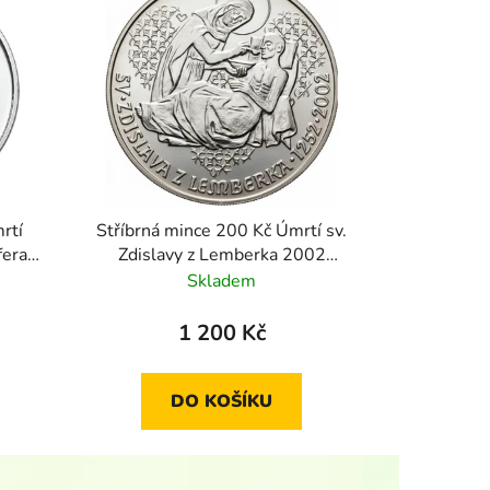
rtí
Stříbrná mince 200 Kč Úmrtí sv.
fera
Zdislavy z Lemberka 2002
standard
Skladem
1 200 Kč
DO KOŠÍKU