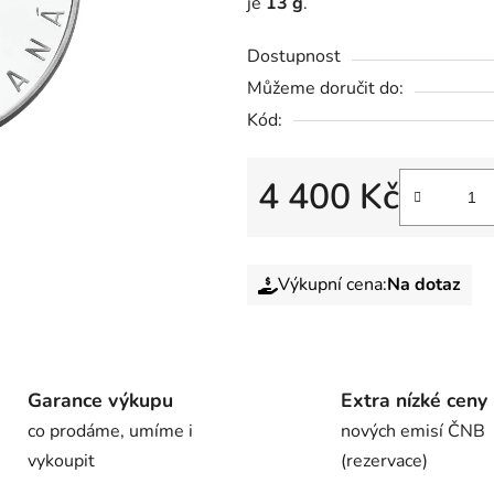
je
13 g
.
Dostupnost
Můžeme doručit do:
Kód:
4 400 Kč
Výkupní cena:
Na dotaz
Garance výkupu
Extra nízké ceny
co prodáme, umíme i
nových emisí ČNB
vykoupit
(rezervace)