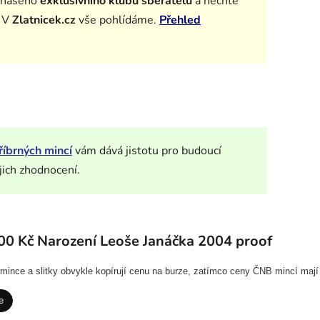
 našeho
exklusivního klubu sběratelů
a n
echte
. V
Zlatnicek.cz
vše pohlídáme.
Přehled
říbrných mincí
vám dává jistotu pro budoucí
jich zhodnocení.
00 Kč Narození Leoše Janáčka 2004 proof
í mince a slitky obvykle kopírují cenu na burze, zatímco ceny ČNB mincí mají
e