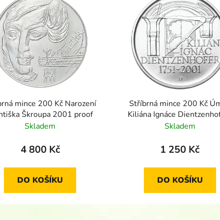
brná mince 200 Kč Narození
Stříbrná mince 200 Kč Úm
ntiška Škroupa 2001 proof
Kiliána Ignáce Dientzenho
2001 standard
Skladem
Skladem
4 800 Kč
1 250 Kč
DO KOŠÍKU
DO KOŠÍKU