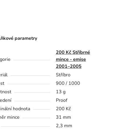
ňkové parametry
200 Kč Stříbrné
gorie
mince - emise
2001–2005
riál
Stříbro
st
900 / 1000
tnost
13 g
edení
Proof
nální hodnota
200 Kč
ěr mince
31 mm
2,3 mm