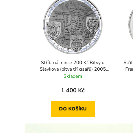
Stříbrná mince 200 Kč Bitvy u
Stří
Slavkova (bitva tří císařů) 2005
Fra
standard
Skladem
1 400 Kč
DO KOŠÍKU