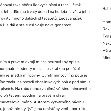
noval také sběru lidových písní a tanců, čímž
Bale
ce. Jeho dílo má trvalý dopad na hudební svět a jeho
irovaly mnoho dalších skladatelů. Leoš Janáček
Hra
 žije dál a stále oslovuje nové generace
Rok 
Typ 
Nákl
Výro
Minc
dním a pravém okraji mince neuzavřený opis s
minální hodnoty mince se zkratkou peněžní
uny je značka mincovny. Uvnitř mincovního pole je
ího znaku na pozadí obdélníkových polí a pod ním je
v písních. Na rubu mince zaujímá většinu mincovního
u při levém, spodním a pravém okraji
kladatelovo jméno. Autorem výtvarného návrhu
 jehož iniciály "jv", jsou umístěny vedle portrétu