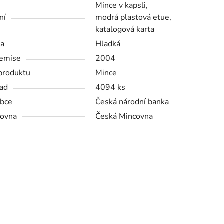
Mince v kapsli,
ní
modrá plastová etue,
katalogová karta
na
Hladká
emise
2004
produktu
Mince
ad
4094 ks
bce
Česká národní banka
ovna
Česká Mincovna