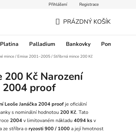
Přihlášení
Registrace
PRÁZDNÝ KOŠÍK
NÁKUPNÍ KOŠÍK
Platina
Palladium
Bankovky
Pomůcky
né mince
/
Emise 2001–2005
/
Stříbrná mince 200 Kč
e 200 Kč Narození
 2004 proof
ní Leoše Janáčka 2004 proof
je oficiální
banky s nominální hodnotou
200 Kč
. Tato
 roce
2004
v limitovaném nákladu
4094 ks
v
a ze stříbra o
ryzosti 900 / 1000
a její hmotnost