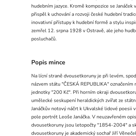
hudebním jazyce. Kromě kompozice se Janáček vě
přispěl k uchování a rozvoji české hudební tradi
inovativní přístupy k hudební formě a stylu insp
zemřel 12. srpna 1928 v Ostravě, ale jeho hudba
posluchačů.
Popis mince
Na lícní straně dvousetkoruny je při levém, spo
názvem státu "ČESKÁ REPUBLIKA" označením no
jednotky "200 Kč". Při horním okraji dvousetkor
umělecké seskupení heraldických zvířat ze státn
Janáčkův notový náčrt k Ukvalské lidové poesii 
pole portrét Leoše Janáčka. V neuzavřeném opis
dvousetkoruny jsou letopočty "1854-2004" a s
dvousetkoruny je akademický sochař Jiří Věneček,