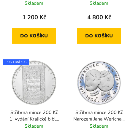
Thomayera 2003
evropské měny EURO
Skladem
Skladem
standard
jako oběživa 2001 proof
1 200 Kč
4 800 Kč
DO KOŠÍKU
DO KOŠÍKU
POSLEDNÍ KUS
Stříbrná mince 200 Kč
Stříbrná mince 200 Kč
1. vydání Kralické bible
Narození Jana Wericha a
2004 standard
Jiřího Voskovce 2005
Skladem
Skladem
standard