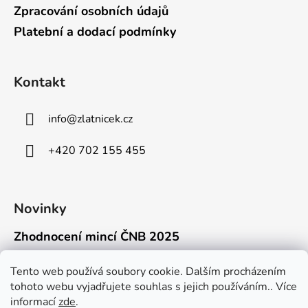
Zpracování osobních údajů
Platební a dodací podmínky
Kontakt
info
@
zlatnicek.cz
+420 702 155 455
Novinky
Zhodnocení mincí ČNB 2025
18.11.2025
Připravili jsme pro vás jednoduchý a př...
Tento web používá soubory cookie. Dalším procházením
tohoto webu vyjadřujete souhlas s jejich používáním.. Více
Mýty o přepravě zlatých mincí mimo EU
informací
zde
.