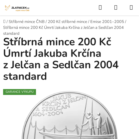
Přejít na obsah
Hledat
NÁKUP
Domů
/
Stříbrné mince ČNB
/
200 Kč stříbrné mince
/
Emise 2001–2005
/
Stříbrná mince 200 Kč Úmrtí Jakuba Krčína z Jelčan a Sedlčan 2004
standard
Stříbrná mince 200 Kč
Úmrtí Jakuba Krčína
z Jelčan a Sedlčan 2004
standard
GARANCE VÝKUPU