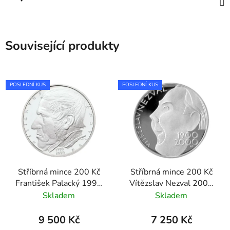
Související produkty
POSLEDNÍ KUS
POSLEDNÍ KUS
Stříbrná mince 200 Kč
Stříbrná mince 200 Kč
František Palacký 1998
Vítězslav Nezval 2000
proof
proof
Skladem
Skladem
9 500 Kč
7 250 Kč