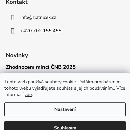
Kontakt
info
@
zlatnicek.cz
+420 702 155 455
Novinky
Zhodnocení mincí ČNB 2025
18.11.2025
Připravili jsme pro vás jednoduchý a př...
Tento web používá soubory cookie. Dalším procházením
tohoto webu vyjadřujete souhlas s jejich používáním.. Více
Mýty o přepravě zlatých mincí mimo EU
informací
zde
.
16.9.2025
Kdo někdy držel v ruce zlatou minci Wie...
Nastavení
Souhlasím
Vytvořil Shoptet