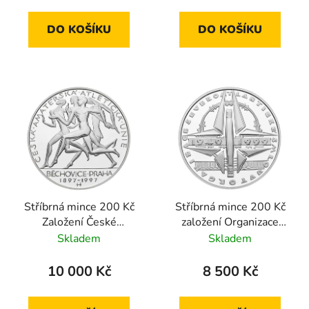
DO KOŠÍKU
DO KOŠÍKU
Stříbrná mince 200 Kč
Stříbrná mince 200 Kč
Založení České
založení Organizace
amatérské atletické
Severoatlantické
Skladem
Skladem
unie a konání
smlouvy NATO 1999
nejstaršího běhu
proof
10 000 Kč
8 500 Kč
Běchovice-Praha 1997
proof