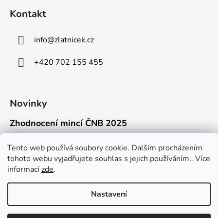
Kontakt
info
@
zlatnicek.cz
+420 702 155 455
Novinky
Zhodnocení mincí ČNB 2025
18.11.2025
Připravili jsme pro vás jednoduchý a př...
Tento web používá soubory cookie. Dalším procházením
tohoto webu vyjadřujete souhlas s jejich používáním.. Více
Mýty o přepravě zlatých mincí mimo EU
informací
zde
.
16.9.2025
Kdo někdy držel v ruce zlatou minci Wie...
Nastavení