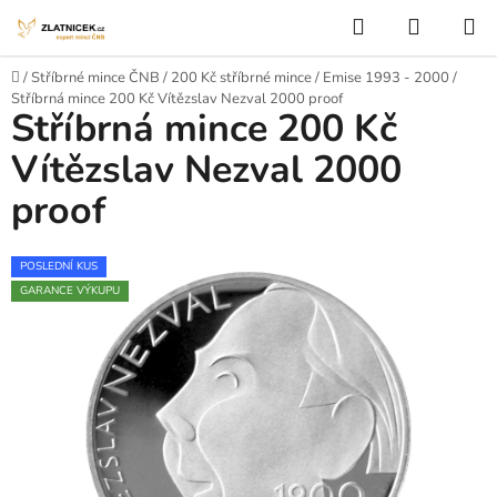
Přejít na obsah
Hledat
NÁKUP
Domů
/
Stříbrné mince ČNB
/
200 Kč stříbrné mince
/
Emise 1993 - 2000
/
Stříbrná mince 200 Kč Vítězslav Nezval 2000 proof
Stříbrná mince 200 Kč
Vítězslav Nezval 2000
proof
POSLEDNÍ KUS
GARANCE VÝKUPU