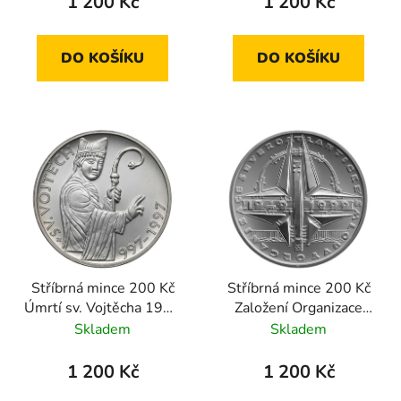
1 200 Kč
1 200 Kč
DO KOŠÍKU
DO KOŠÍKU
Stříbrná mince 200 Kč
Stříbrná mince 200 Kč
Úmrtí sv. Vojtěcha 1997
Založení Organizace
standard
Severoatlantické
Skladem
Skladem
smlouvy NATO 1999
standard
1 200 Kč
1 200 Kč