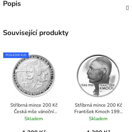
Popis
Související produkty
POSLEDNÍ KUS
Stříbrná mince 200 Kč
Stříbrná mince 200 Kč
Česká mše vánoční
František Kmoch 1998
Jakuba Jana Ryby 1996
standard
Skladem
Skladem
standard